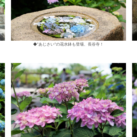
◆”あじさい”の花水鉢も登場、長谷寺！