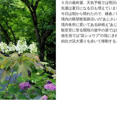
５月の最終週、天気予報では明日
先週は夏日になる日も増えていま
今日は朝から晴れたので、鎌倉／
境内の眺望散策路沿いの”あじさ
境内各所に置いてある鉢植え”あ
観音堂に登る階段の途中の崖では
放生池では”花ショウブ”の筏に
由比ガ浜大通りを歩いて移動する