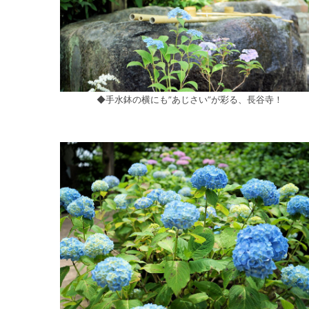
◆手水鉢の横にも”あじさい”が彩る、長谷寺！