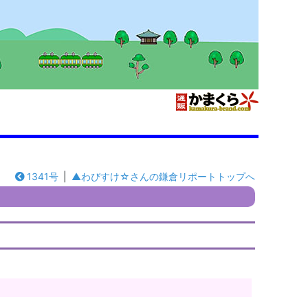
1341号
|
▲わびすけ☆さんの鎌倉リポートトップへ