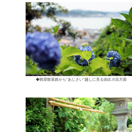
◆眺望散策路から”あじさい”越しに見る由比ガ浜方面