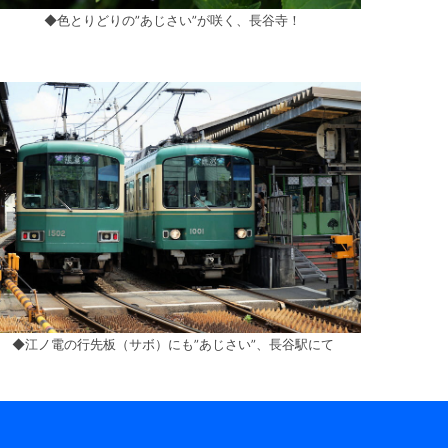
◆色とりどりの”あじさい”が咲く、長谷寺！
◆江ノ電の行先板（サボ）にも”あじさい”、長谷駅にて