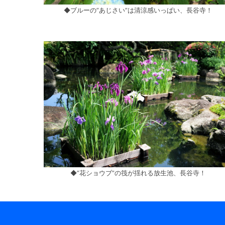
◆ブルーの”あじさい”は清涼感いっぱい、長谷寺！
◆”花ショウブ”の筏が揺れる放生池、長谷寺！