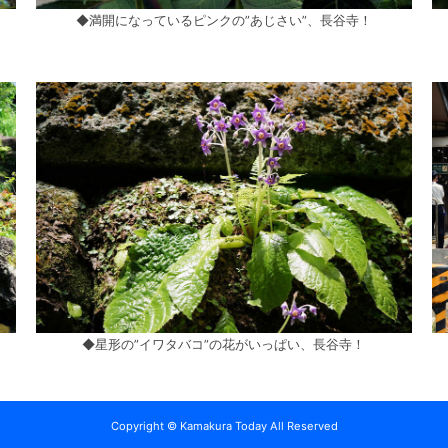
◆満開になっているピンクの”あじさい”、長谷寺！
◆星形の”イワタバコ”の花がいっぱい、長谷寺！
Copyright © Kamakura Today All Reserved