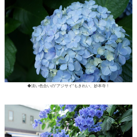
◆淡い色合いの”アジサイ”もきれい、妙本寺！