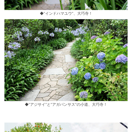
◆”インドハマユウ”、大巧寺！
◆”アジサイ”と”アガパンサス”の小道、大巧寺！