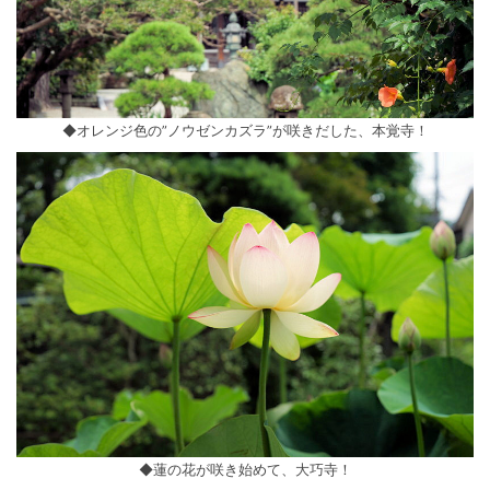
◆オレンジ色の”ノウゼンカズラ”が咲きだした、本覚寺！
◆蓮の花が咲き始めて、大巧寺！