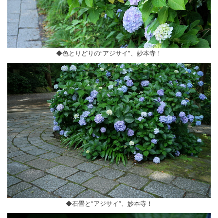
◆色とりどりの”アジサイ”、妙本寺！
◆石畳と”アジサイ”、妙本寺！