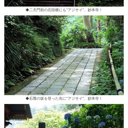
◆二天門前の石段横にも”アジサイ”、妙本寺！
◆石畳の坂を登った先に”アジサイ”、妙本寺！