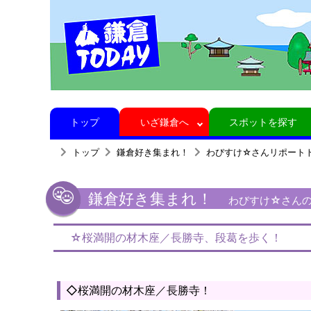
トップ
いざ鎌倉へ
スポットを探す
トップ
鎌倉好き集まれ！
わびすけ☆さんリポート
鎌倉好き集まれ！
わびすけ☆さんの
☆桜満開の材木座／長勝寺、段葛を歩く！
◇桜満開の材木座／長勝寺！