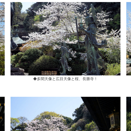
◆多聞天像と広目天像と桜、長勝寺！