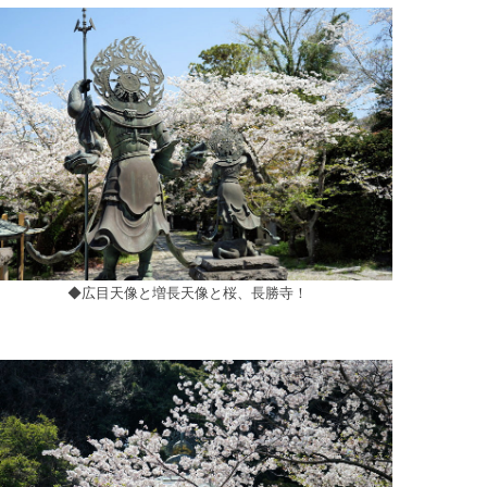
◆広目天像と増長天像と桜、長勝寺！