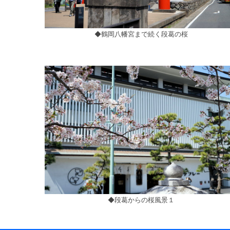
◆鶴岡八幡宮まで続く段葛の桜
◆段葛からの桜風景１