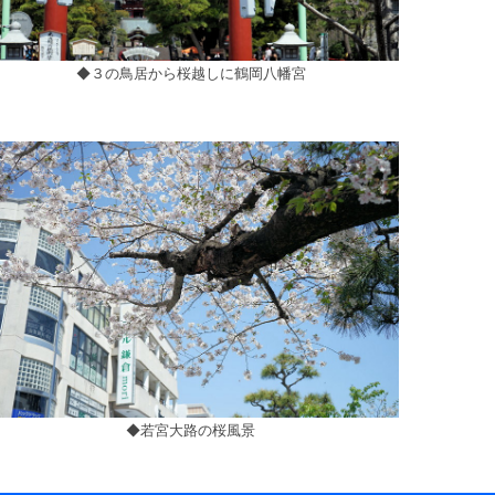
◆３の鳥居から桜越しに鶴岡八幡宮
◆若宮大路の桜風景