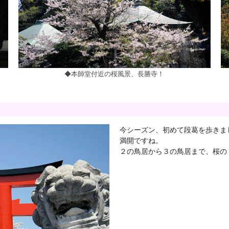
◆本師堂付近の桜風景、長勝寺！
今シーズン、初めて段葛を歩きま
満開ですね。
２の鳥居から３の鳥居まで、桜の