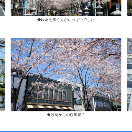
◆段葛を歩く人がいっぱいでした
◆段葛からの桜風景２