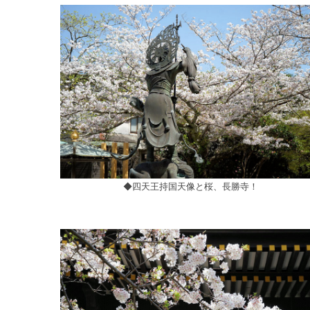
◆四天王持国天像と桜、長勝寺！