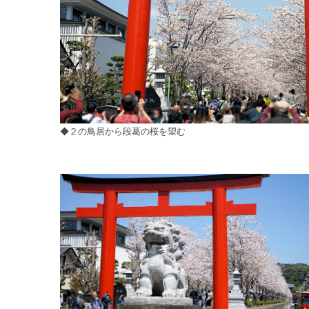
◆２の鳥居から段葛の桜を望む