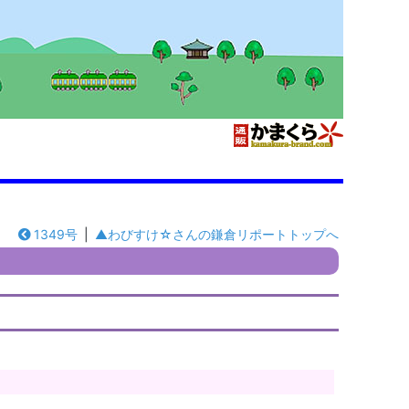
1349号
|
▲わびすけ☆さんの鎌倉リポートトップへ