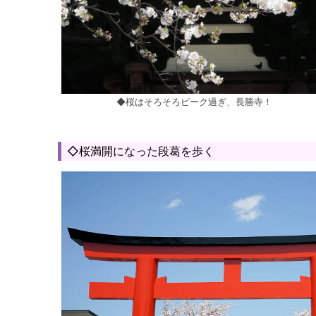
◆桜はそろそろピーク過ぎ、長勝寺！
◇桜満開になった段葛を歩く