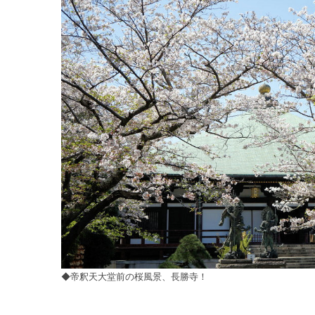
◆帝釈天大堂前の桜風景、長勝寺！