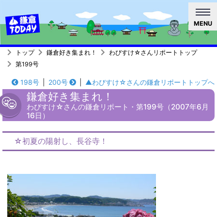
MENU
トップ
鎌倉好き集まれ！
わびすけ☆さんリポートトップ
第199号
198号
|
200号
|
▲わびすけ☆さんの鎌倉リポートトップへ
鎌倉好き集まれ！
わびすけ☆さんの鎌倉リポート・第199号（2007年6月
16日）
☆初夏の陽射し、長谷寺！