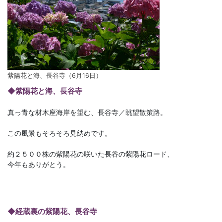
紫陽花と海、長谷寺（6月16日）
◆紫陽花と海、長谷寺
真っ青な材木座海岸を望む、長谷寺／眺望散策路。
この風景もそろそろ見納めです。
約２５００株の紫陽花の咲いた長谷の紫陽花ロード、
今年もありがとう。
◆経蔵裏の紫陽花、長谷寺