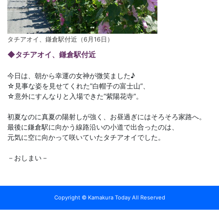
タチアオイ、鎌倉駅付近（6月16日）
◆タチアオイ、鎌倉駅付近
今日は、朝から幸運の女神が微笑ました♪
☆見事な姿を見せてくれた”白帽子の富士山”、
☆意外にすんなりと入場できた”紫陽花寺”。
初夏なのに真夏の陽射しが強く、お昼過ぎにはそろそろ家路へ。
最後に鎌倉駅に向かう線路沿いの小道で出合ったのは、
元気に空に向かって咲いていたタチアオイでした。
－おしまい－
Copyright © Kamakura Today All Reserved