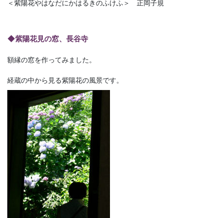
＜紫陽花やはなだにかはるきのふけふ＞ 正岡子規
◆紫陽花見の窓、長谷寺
額縁の窓を作ってみました。
経蔵の中から見る紫陽花の風景です。