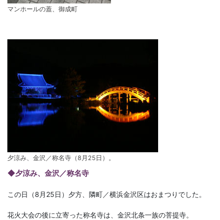
マンホールの蓋、御成町
夕涼み、金沢／称名寺（8月25日）。
◆夕涼み、金沢／称名寺
この日（8月25日）夕方、隣町／横浜金沢区はおまつりでした。
花火大会の後に立寄った称名寺は、金沢北条一族の菩提寺。