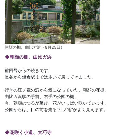
朝顔の棚、由比ガ浜（8月25日）
◆朝顔の棚、由比ガ浜
前回号からの続きです。
長谷から鎌倉駅までは歩いて戻ってきました。
行きの江ノ電の窓から気になっていた、朝顔の花棚。
由比ガ浜駅の手前、右手の公園の棚。
今、朝顔のつるが延び、花がいっぱい咲いています。
公園からは、目の前を走る”江ノ電”がよく見えます。
◆花咲く小道、大巧寺