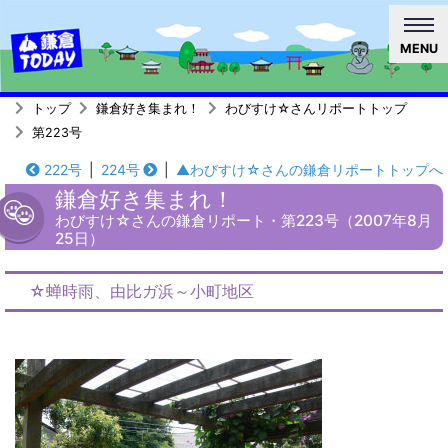
MENU
トップ
鎌倉好き集まれ！
わびすけ☆さんリポートトップ
第223号
222号
|
224号
|
▲わびすけ☆さんの鎌倉リポートトップへ
鎌倉好き集まれ！
わびすけ☆さんの鎌倉リポート・第223号（2007年8月
25日）
☆蝉時雨、由比ガ浜～小町地区