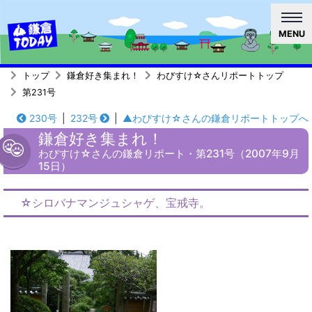
MENU
トップ
鎌倉好き集まれ！
わびすけ☆さんリポートトップ
第231号
230号
|
232号
|
▲わびすけ☆さんの鎌倉リポートトップへ
鎌倉好き集まれ！
わびすけ☆さんの鎌倉リポート・第231号（2007年9月
15日）
☆シロバナマンジュシャゲ、宝戒寺。