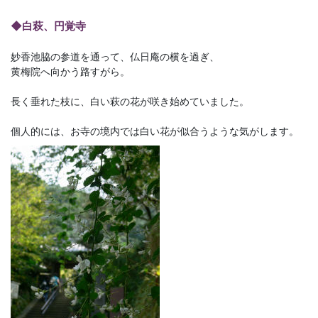
◆白萩、円覚寺
妙香池脇の参道を通って、仏日庵の横を過ぎ、
黄梅院へ向かう路すがら。
長く垂れた枝に、白い萩の花が咲き始めていました。
個人的には、お寺の境内では白い花が似合うような気がします。