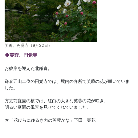
芙蓉、円覚寺（9月22日）
◆芙蓉、円覚寺
お彼岸を迎えた北鎌倉。
鎌倉五山二位の円覚寺では、境内の各所で芙蓉の花が咲いていま
した。
方丈前庭園の横では、紅白の大きな芙蓉の花が咲き、
明るい庭園の風景を見せてくれていました。
☆「花びらにゆるき力の芙蓉かな」下田 実花