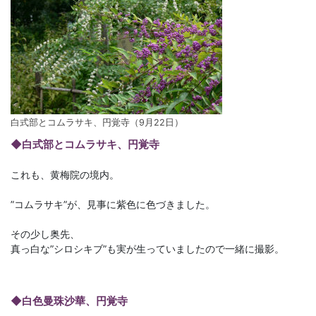
白式部とコムラサキ、円覚寺（9月22日）
◆白式部とコムラサキ、円覚寺
これも、黄梅院の境内。
”コムラサキ”が、見事に紫色に色づきました。
その少し奥先、
真っ白な”シロシキブ”も実が生っていましたので一緒に撮影。
◆白色曼珠沙華、円覚寺