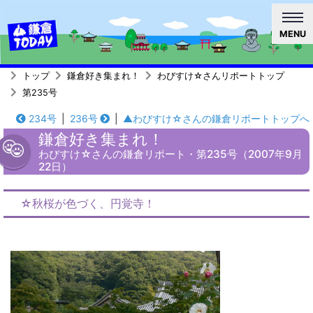
MENU
トップ
鎌倉好き集まれ！
わびすけ☆さんリポートトップ
第235号
234号
|
236号
|
▲わびすけ☆さんの鎌倉リポートトップへ
鎌倉好き集まれ！
わびすけ☆さんの鎌倉リポート・第235号（2007年9月
22日）
☆秋桜が色づく、円覚寺！