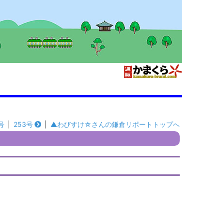
号
|
253号
|
▲わびすけ☆さんの鎌倉リポートトップへ