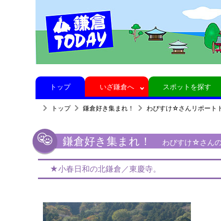
トップ
いざ鎌倉へ
スポットを探す
トップ
鎌倉好き集まれ！
わびすけ☆さんリポート
鎌倉好き集まれ！
わびすけ☆さんの鎌
★小春日和の北鎌倉／東慶寺。