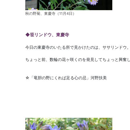
秋の野菊、東慶寺（11月4日）
◆笹リンドウ、東慶寺
今日の東慶寺のいたる所で見かけたのは、ササリンドウ
ちょっと前、数輪の花ヶ咲くのを発見してちょっと興奮
☆「竜胆の野にくれば足る心の忌」河野扶美