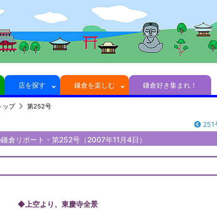
店を探す
鎌倉を楽しむ
鎌倉好き集まれ！
トップ
第252号
251
倉リポート・第252号（2007年11月4日）
◆上空より、東慶寺全景