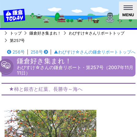
MENU
トップ
鎌倉好き集まれ！
わびすけ☆さんリポートトップ
第257号
256号
|
258号
|
▲わびすけ☆さんの鎌倉リポートトップへ
鎌倉好き集まれ！
わびすけ☆さんの鎌倉リポート・第257号（2007年11月
11日）
★柿と銀杏と紅葉、長勝寺～海へ