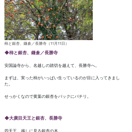
柿と銀杏、鎌倉／長勝寺（11月11日）
◆柿と銀杏、鎌倉／長勝寺
安国論寺から、名越しの踏切を越えて、長勝寺へ。
まずは、実った柿がいっぱい生っているのが目に入ってきまし
た。
せっかくなので黄葉の銀杏をバックにパチリ。
◆大廣目天王と銀杏、長勝寺
四天王、越しに見る銀杏の木。