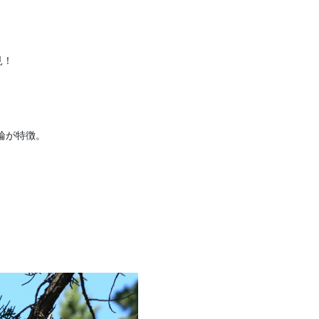
見！
輪が特徴。