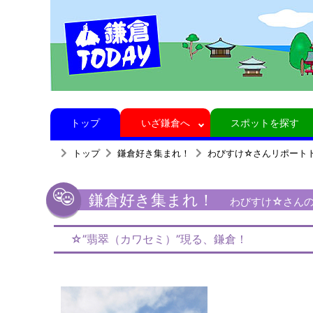
トップ
いざ鎌倉へ
スポットを探す
トップ
鎌倉好き集まれ！
わびすけ☆さんリポート
鎌倉好き集まれ！
わびすけ☆さんの鎌
☆”翡翠（カワセミ）”現る、鎌倉！