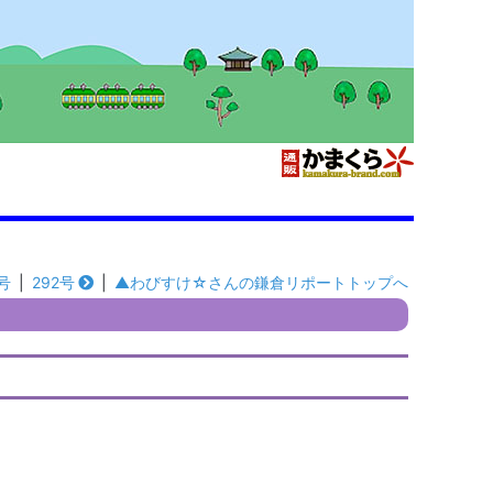
号
|
292号
|
▲わびすけ☆さんの鎌倉リポートトップへ