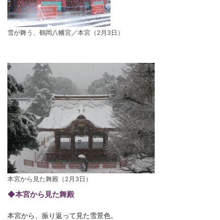
雪が舞う、鶴岡八幡宮／本宮（2月3日）
本宮から見た舞殿（2月3日）
◆本宮から見た舞殿
本宮から、振り返って見た雪景色。