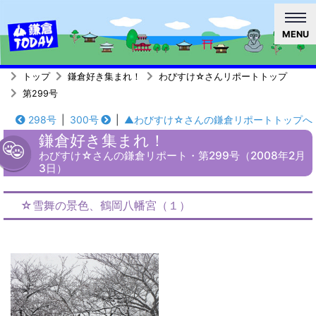
MENU
トップ
鎌倉好き集まれ！
わびすけ☆さんリポートトップ
第299号
298号
|
300号
|
▲わびすけ☆さんの鎌倉リポートトップへ
鎌倉好き集まれ！
わびすけ☆さんの鎌倉リポート・第299号（2008年2月
3日）
☆雪舞の景色、鶴岡八幡宮（１）