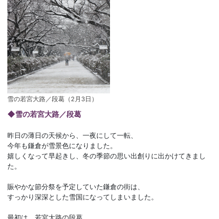
雪の若宮大路／段葛（2月3日）
◆雪の若宮大路／段葛
昨日の薄日の天候から、一夜にして一転、
今年も鎌倉が雪景色になりました。
嬉しくなって早起きし、冬の季節の思い出創りに出かけてきまし
た。
賑やかな節分祭を予定していた鎌倉の街は、
すっかり深深とした雪国になってしまいました。
最初は、若宮大路の段葛。