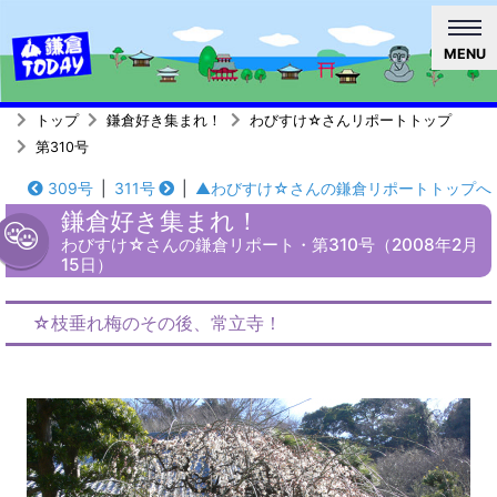
MENU
トップ
鎌倉好き集まれ！
わびすけ☆さんリポートトップ
第310号
309号
|
311号
|
▲わびすけ☆さんの鎌倉リポートトップへ
鎌倉好き集まれ！
わびすけ☆さんの鎌倉リポート・第310号（2008年2月
15日）
☆枝垂れ梅のその後、常立寺！