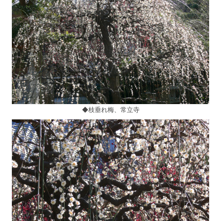
◆枝垂れ梅、常立寺