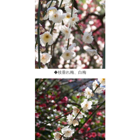
◆枝垂れ梅、白梅