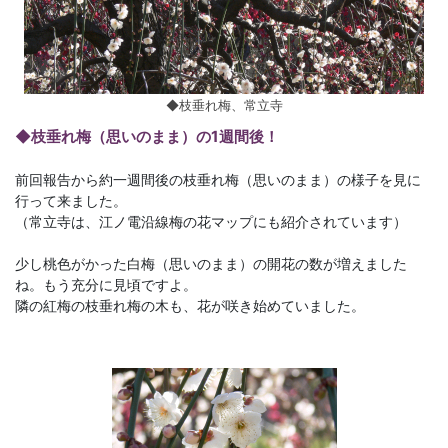
◆枝垂れ梅、常立寺
◆枝垂れ梅（思いのまま）の1週間後！
前回報告から約一週間後の枝垂れ梅（思いのまま）の様子を見に
行って来ました。
（常立寺は、江ノ電沿線梅の花マップにも紹介されています）
少し桃色がかった白梅（思いのまま）の開花の数が増えました
ね。もう充分に見頃ですよ。
隣の紅梅の枝垂れ梅の木も、花が咲き始めていました。