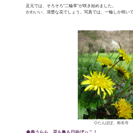
足元では、そろそろ”二輪草”が咲き始めました。
かわいい、清楚な花でしょう。写真では、一輪しか咲い
◇たんぽぽ、称名寺
◆春うらら、花も亀も日向ぼっこ！