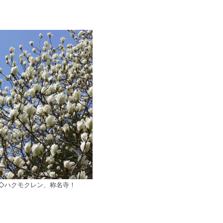
◇ハクモクレン、称名寺！