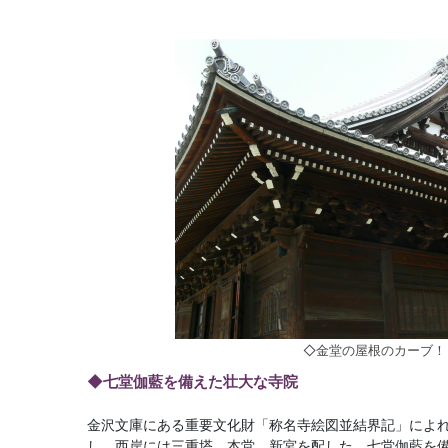
◇金堂の屋根のカーブ！
◆七堂伽藍を備えた壮大な寺院
金沢文庫にある重要文化財「称名寺絵図並結界記」によ
し、西岸には三重塔、本堂、新宮を配した、七堂伽藍を