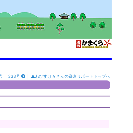
号
|
333号
|
▲わびすけ☆さんの鎌倉リポートトップへ