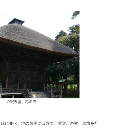
◇釈迦堂、称名寺
直線に並べ、池の東岸には方丈、雲堂、浴室、東司を配