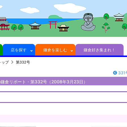
店を探す
鎌倉を楽しむ
鎌倉好き集まれ！
トップ
第332号
331
鎌倉リポート・第332号（2008年3月23日）