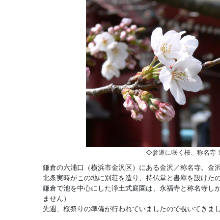
◇参道に咲く桜、称名寺
鎌倉の六浦口（横浜市金沢区）にある金沢／称名寺。金
北条実時がこの地に別荘を造り、持仏堂と書庫を設けた
鎌倉で池を中心にした浄土式庭園は、永福寺と称名寺し
ません）
先週、桜祭りの準備が行われていましたので覗いてきま