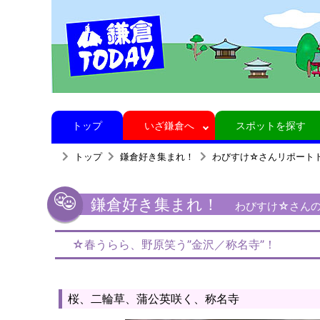
トップ
いざ鎌倉へ
スポットを探す
トップ
鎌倉好き集まれ！
わびすけ☆さんリポート
鎌倉好き集まれ！
わびすけ☆さんの
☆春うらら、野原笑う”金沢／称名寺”！
桜、二輪草、蒲公英咲く、称名寺