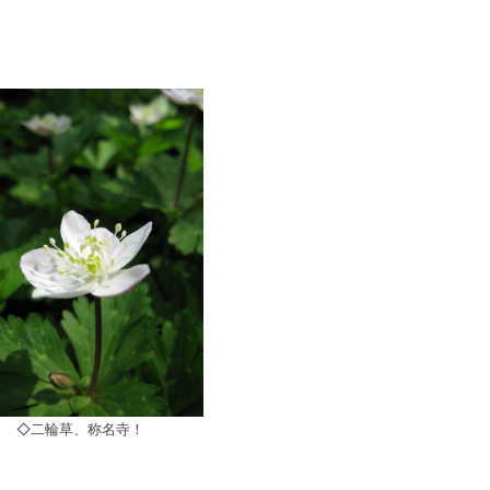
◇二輪草、称名寺！