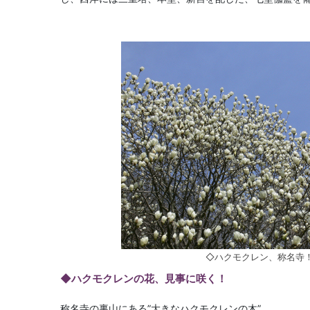
◇ハクモクレン、称名寺
◆ハクモクレンの花、見事に咲く！
称名寺の裏山にある”大きなハクモクレンの木”。