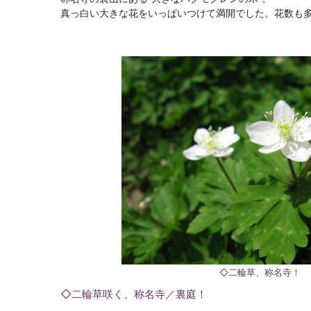
真っ白い大きな花をいっぱいつけて満開でした。花数も
◇二輪草、称名寺！
◇二輪草咲く、称名寺／裏庭！