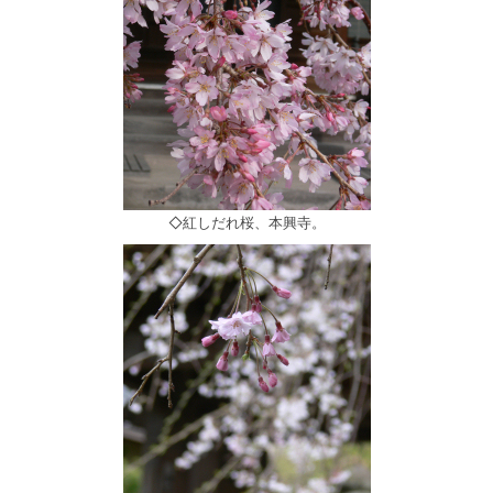
◇紅しだれ桜、本興寺。