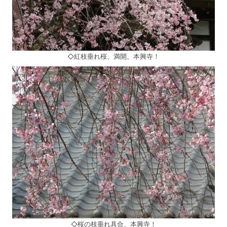
◇紅枝垂れ桜、満開。本興寺！
◇桜の枝垂れ具合、本興寺！