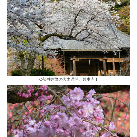
◇染井吉野の大木満開、妙本寺！