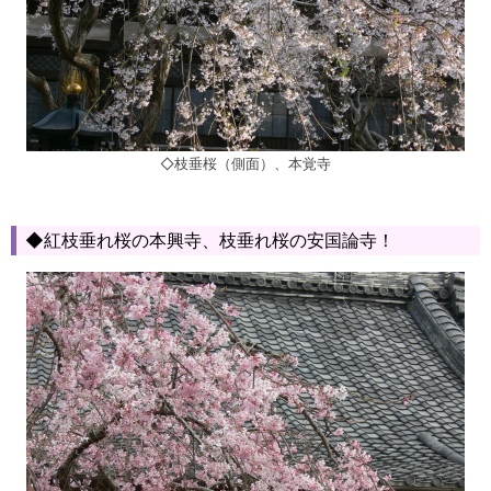
◇枝垂桜（側面）、本覚寺
◆紅枝垂れ桜の本興寺、枝垂れ桜の安国論寺！