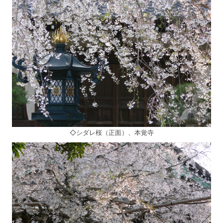
◇シダレ桜（正面）、本覚寺