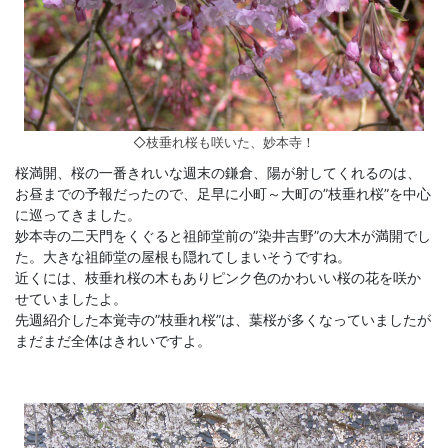
◇枝垂れ桜も咲いた、妙本寺！
桜満開、桜の一番きれいな週末の鎌倉、陽が射してくれるのは、
お昼までの予報だったので、足早に小町～大町の”枝垂れ桜”を中心
に巡ってきました。
妙本寺の二天門をくぐると祖師堂前の”染井吉野”の大木が満開でし
た。大きな祖師堂の屋根も隠れてしまいそうですね。
近くには、枝垂れ桜の木もありピンク色のかわいい桜の花を咲か
せていましたよ。
先週紹介した本覚寺の”枝垂れ桜”は、葉桜が多くなっていましたが
まだまだ全体はきれいですよ。