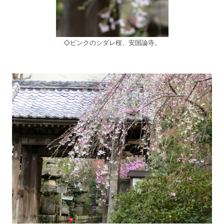
◇ピンクのシダレ桜、安国論寺。