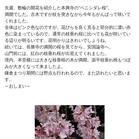
先週、数輪の開花を紹介した本興寺の”ベニシダレ桜”。
満開でした。古木ですが杖を突きながら今年もがんばって咲いて
くれました。
全体はピンク色なのですが、花びらを良く見ると部分的に濃い赤
色に染まっているので、通常の枝垂れ桜に比べても花が咲いてい
る辺りが明るいです。花明かりはきれいでしょうね。
続いては、長勝寺の満開の桜を見てから、安国論寺へ。
山門前には、紅白の枝垂れ桜が出迎えてくれました。
境内、本堂横には大きな枝垂桜の木が満開。源平枝垂れ桃もつぼ
みが大きくなって来ましたよ。
鎌倉まつり期間には野点も行われるので、また訪れたいと思いま
す。
～おしまい～