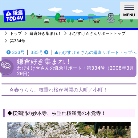
MENU
トップ
鎌倉好き集まれ！
わびすけ☆さんリポートトップ
第334号
333号
|
335号
|
▲わびすけ☆さんの鎌倉リポートトップへ
鎌倉好き集まれ！
わびすけ☆さんの鎌倉リポート・第334号（2008年3月
29日）
☆春うらら、枝垂れ桜が満開の大町／小町！
◆桜満開の妙本寺、枝垂れ桜満開の本覚寺！