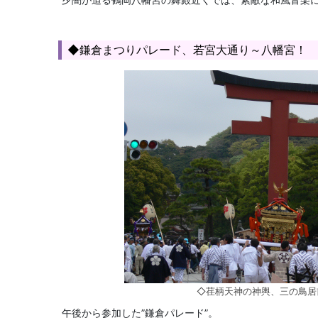
◆鎌倉まつりパレード、若宮大通り～八幡宮！
◇荏柄天神の神輿、三の鳥居
午後から参加した”鎌倉パレード”。