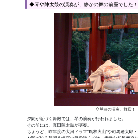
◆琴や陣太鼓の演奏が、静かの舞の前座でした！
◇琴曲の演奏、舞殿！
夕闇が近づく舞殿では、琴の演奏が行われました。
その前には、真田陣太鼓が演奏。
ちょうど、昨年度の大河ドラマ”風林火山”や司馬遼太郎
夕闇が迫る鶴岡八幡宮の舞殿近くでは、素敵な和風音楽に