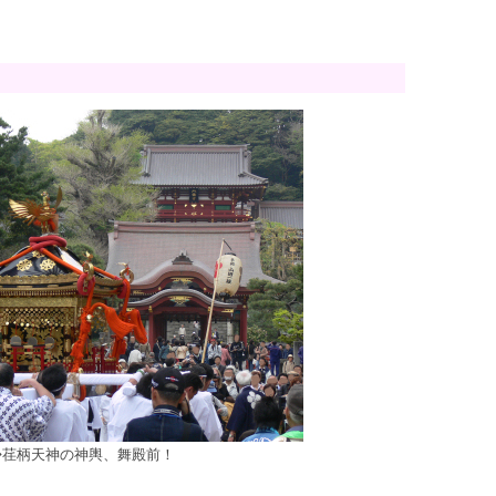
◇荏柄天神の神輿、舞殿前！