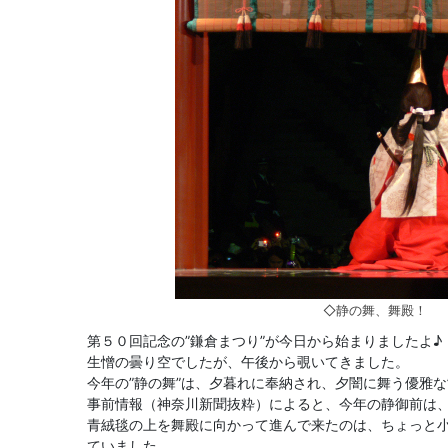
◇静の舞、舞殿！
第５０回記念の”鎌倉まつり”が今日から始まりましたよ♪
生憎の曇り空でしたが、午後から覗いてきました。
今年の”静の舞”は、夕暮れに奉納され、夕闇に舞う優雅な
事前情報（神奈川新聞抜粋）によると、今年の静御前は
青絨毯の上を舞殿に向かって進んで来たのは、ちょっと
ていました。