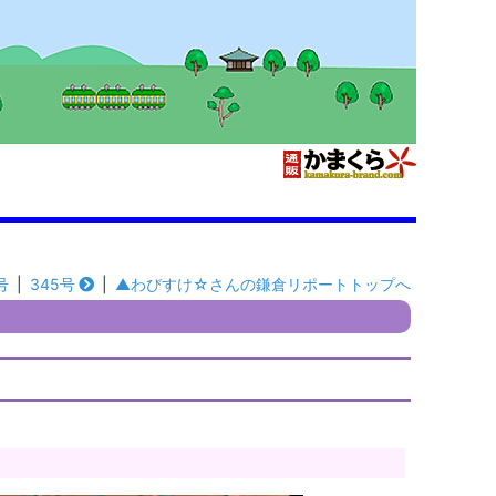
号
|
345号
|
▲わびすけ☆さんの鎌倉リポートトップへ