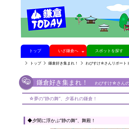
トップ
いざ鎌倉へ
スポットを探す
トップ
鎌倉好き集まれ！
わびすけ☆さんリポート
鎌倉好き集まれ！
わびすけ☆さんの
☆夢の”静の舞”、夕暮れの鎌倉！
◆夕闇に浮かぶ”静の舞”、舞殿！