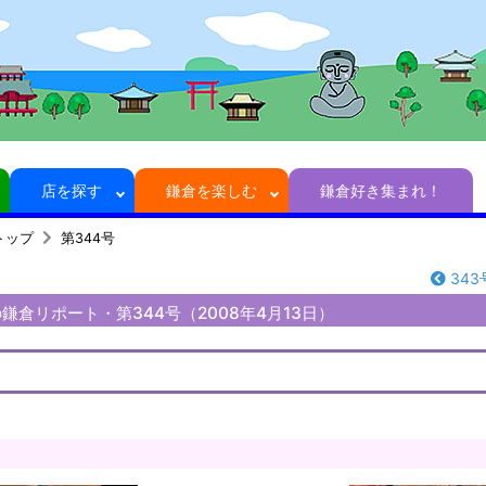
店を探す
鎌倉を楽しむ
鎌倉好き集まれ！
トップ
第344号
343
鎌倉リポート・第344号（2008年4月13日）