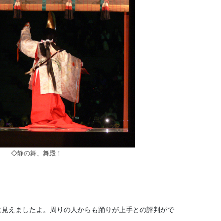
◇静の舞、舞殿！
に見えましたよ。周りの人からも踊りが上手との評判がで