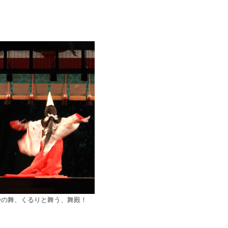
静の舞、くるりと舞う、舞殿！