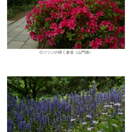
◇ツツジの咲く参道（山門側）