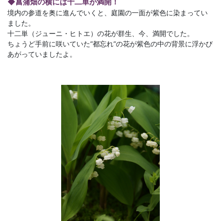
◆菖蒲畑の横には十二単が満開！
境内の参道を奥に進んでいくと、庭園の一面が紫色に染まってい
ました。
十二単（ジューニ・ヒトエ）の花が群生、今、満開でした。
ちょうど手前に咲いていた”都忘れ”の花が紫色の中の背景に浮かび
あがっていましたよ。