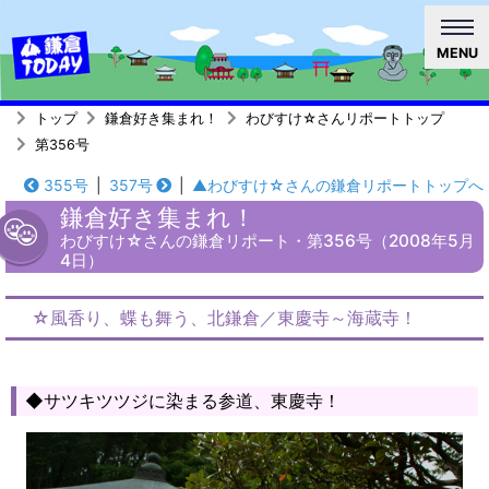
MENU
トップ
鎌倉好き集まれ！
わびすけ☆さんリポートトップ
第356号
355号
|
357号
|
▲わびすけ☆さんの鎌倉リポートトップへ
鎌倉好き集まれ！
わびすけ☆さんの鎌倉リポート・第356号（2008年5月
4日）
☆風香り、蝶も舞う、北鎌倉／東慶寺～海蔵寺！
◆サツキツツジに染まる参道、東慶寺！