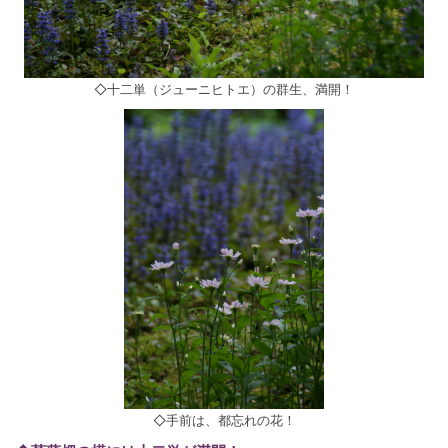
◇十二単（ジューニヒトエ）の群生、満開！
◇手前は、都忘れの花！