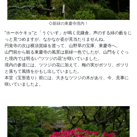
◇新緑の東慶寺境内！
”ホーホケキョ”と「うぐいす」が鳴く北鎌倉。声のする緑の藪をじ
っと見つめますが、なかなか姿が見当たりませんね。
円覚寺の次は横須賀線を渡って、山野草の宝庫、東慶寺へ。
山門前から観る東慶寺の風景は新緑一色でしたが、山門をくぐっ
た境内では明るい”ツツジの花”が咲いていました。
境内の参道には、ツツジの花に加えて、梅の実がポツリ、ポツリ
と落ちて風情をかもし出していました。
本堂（宝形造り）前には、大きなツツジの木があり、今、見事に
咲いていましたよ。