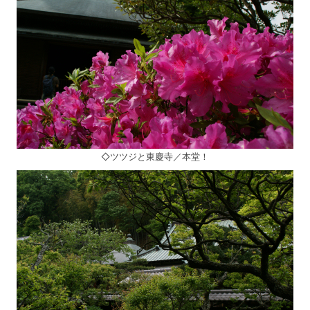
◇ツツジと東慶寺／本堂！