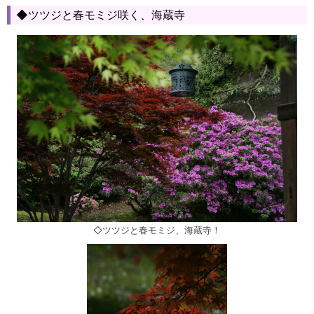
◆ツツジと春モミジ咲く、海蔵寺
◇ツツジと春モミジ、海蔵寺！