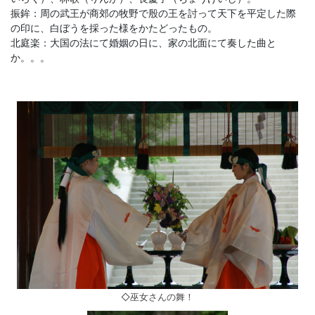
振鉾：周の武王が商郊の牧野で殷の王を討って天下を平定した際
の印に、白ぼうを採った様をかたどったもの。
北庭楽：大国の法にて婚姻の日に、家の北面にて奏した曲と
か。。。
◇巫女さんの舞！