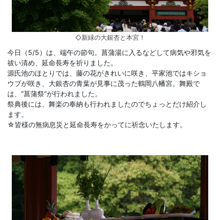
◇新緑の大銀杏と本宮！
今日（5/5）は、端午の節句。菖蒲湯に入るなどして病気や邪気を
祓い清め、延命長寿を祈りました。
源氏池のほとりでは、藤の花がきれいに咲き、平家池ではキショ
ウブが咲き、大銀杏の青葉が見事に茂った鶴岡八幡宮。舞殿で
は、”菖蒲祭”が行われました。
祭典後には、舞楽の奉納も行われましたのでちょっとだけ紹介し
ます。
☆皆様の無病息災と延命長寿をかってに祈念いたします。