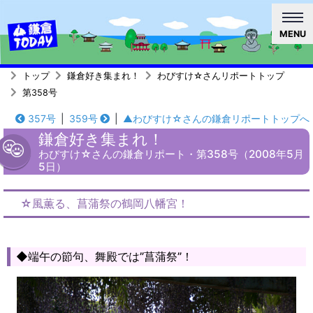
MENU
トップ
鎌倉好き集まれ！
わびすけ☆さんリポートトップ
第358号
357号
|
359号
|
▲わびすけ☆さんの鎌倉リポートトップへ
鎌倉好き集まれ！
わびすけ☆さんの鎌倉リポート・第358号（2008年5月
5日）
☆風薫る、菖蒲祭の鶴岡八幡宮！
◆端午の節句、舞殿では”菖蒲祭”！