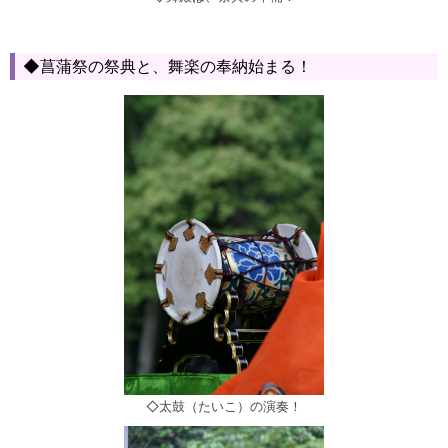
◆菖蒲祭の祭典と、舞楽の奉納始まる！
◇太鼓（たいこ）の演奏！