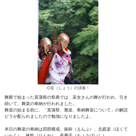
◇笙（しょう）の演奏！
舞殿で始まった菖蒲祭の祭典では、巫女さんの舞が行われ、引き
続いて、舞楽の奉納が行われました。
舞楽の始まる前に、「菖蒲祭、雅楽、奉納舞楽について」の解説
ビラが配られましたので勉強になりましたよ。
本日の舞楽の奉納は四部構成。振鉾（えんぶ）、北庭楽（ほくて
いらく）、林歌（りんか）、長慶子（ちょうげいし）。