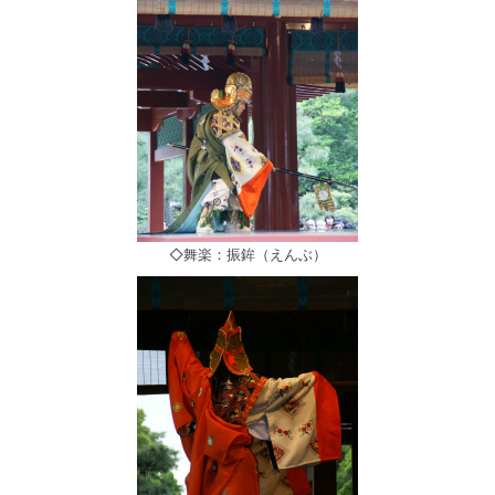
◇舞楽：振鉾（えんぶ）