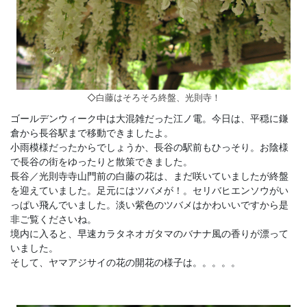
◇白藤はそろそろ終盤、光則寺！
ゴールデンウィーク中は大混雑だった江ノ電。今日は、平穏に鎌
倉から長谷駅まで移動できましたよ。
小雨模様だったからでしょうか、長谷の駅前もひっそり。お陰様
で長谷の街をゆったりと散策できました。
長谷／光則寺寺山門前の白藤の花は、まだ咲いていましたが終盤
を迎えていました。足元にはツバメが！。セリバヒエンソウがい
っぱい飛んでいました。淡い紫色のツバメはかわいいですから是
非ご覧くださいね。
境内に入ると、早速カラタネオガタマのバナナ風の香りが漂って
いました。
そして、ヤマアジサイの花の開花の様子は。。。。。