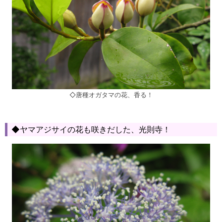
◇唐種オガタマの花、香る！
◆ヤマアジサイの花も咲きだした、光則寺！