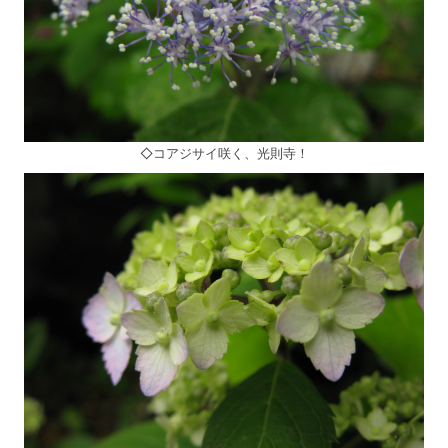
◇コアジサイ咲く、光則寺！