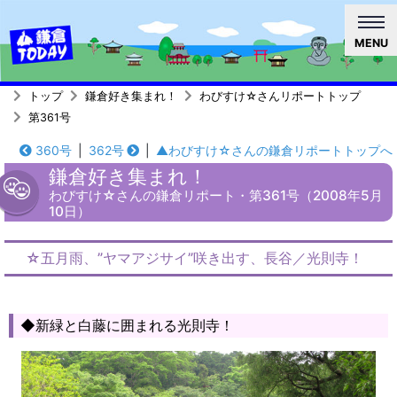
MENU
トップ
鎌倉好き集まれ！
わびすけ☆さんリポートトップ
第361号
360号
|
362号
|
▲わびすけ☆さんの鎌倉リポートトップへ
鎌倉好き集まれ！
わびすけ☆さんの鎌倉リポート・第361号（2008年5月
10日）
☆五月雨、”ヤマアジサイ”咲き出す、長谷／光則寺！
◆新緑と白藤に囲まれる光則寺！