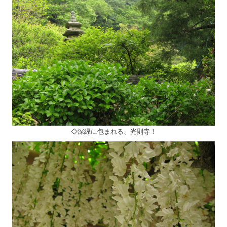
◇深緑に包まれる、光則寺！