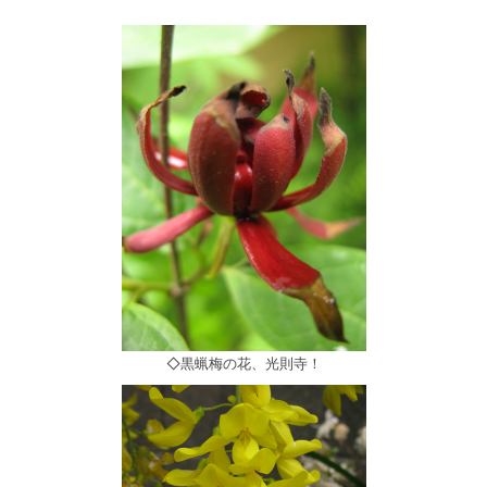
◇黒蝋梅の花、光則寺！