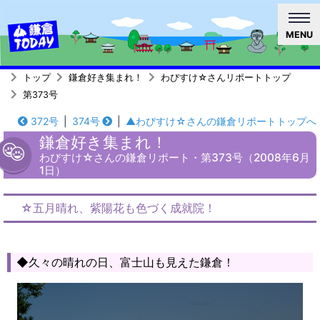
MENU
トップ
鎌倉好き集まれ！
わびすけ☆さんリポートトップ
第373号
372号
|
374号
|
▲わびすけ☆さんの鎌倉リポートトップへ
鎌倉好き集まれ！
わびすけ☆さんの鎌倉リポート・第373号（2008年6月
1日）
☆五月晴れ、紫陽花も色づく成就院！
◆久々の晴れの日、富士山も見えた鎌倉！