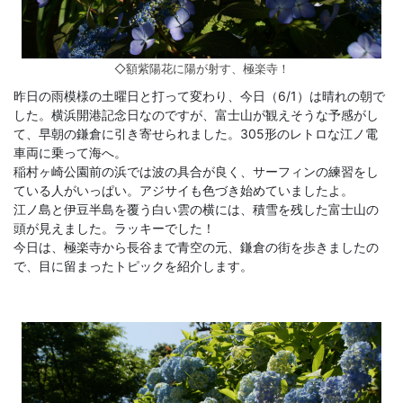
◇額紫陽花に陽が射す、極楽寺！
昨日の雨模様の土曜日と打って変わり、今日（6/1）は晴れの朝で
した。横浜開港記念日なのですが、富士山が観えそうな予感がし
て、早朝の鎌倉に引き寄せられました。305形のレトロな江ノ電
車両に乗って海へ。
稲村ヶ崎公園前の浜では波の具合が良く、サーフィンの練習をし
ている人がいっぱい。アジサイも色づき始めていましたよ。
江ノ島と伊豆半島を覆う白い雲の横には、積雪を残した富士山の
頭が見えました。ラッキーでした！
今日は、極楽寺から長谷まで青空の元、鎌倉の街を歩きましたの
で、目に留まったトピックを紹介します。