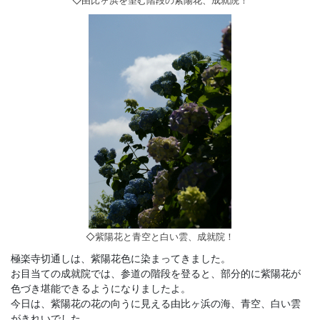
◇由比ヶ浜を望む階段の紫陽花、成就院！
◇紫陽花と青空と白い雲、成就院！
極楽寺切通しは、紫陽花色に染まってきました。
お目当ての成就院では、参道の階段を登ると、部分的に紫陽花が
色づき堪能できるようになりましたよ。
今日は、紫陽花の花の向うに見える由比ヶ浜の海、青空、白い雲
がきれいでした。