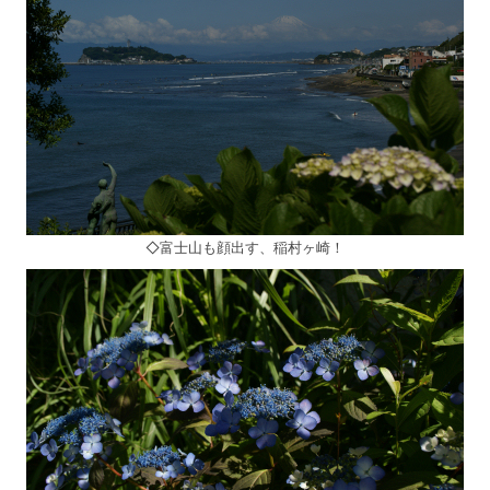
◇富士山も顔出す、稲村ヶ崎！