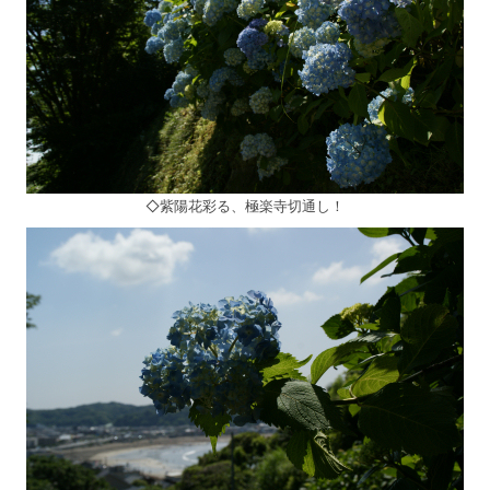
◇紫陽花彩る、極楽寺切通し！