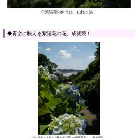
◇紫陽花の向うは、由比ヶ浜！
◆青空に映える紫陽花の花、成就院！