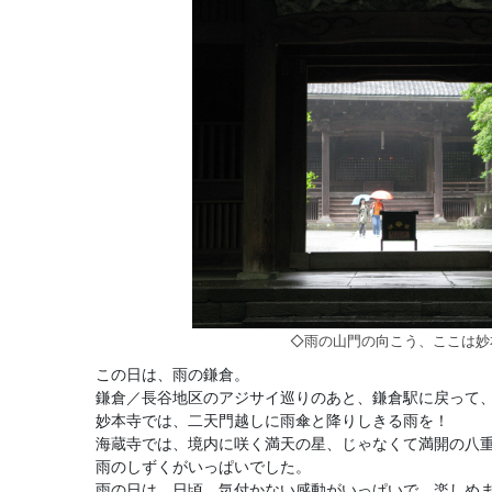
◇雨の山門の向こう、ここは妙
この日は、雨の鎌倉。
鎌倉／長谷地区のアジサイ巡りのあと、鎌倉駅に戻って
妙本寺では、二天門越しに雨傘と降りしきる雨を！
海蔵寺では、境内に咲く満天の星、じゃなくて満開の八
雨のしずくがいっぱいでした。
雨の日は、日頃、気付かない感動がいっぱいで、楽しめ