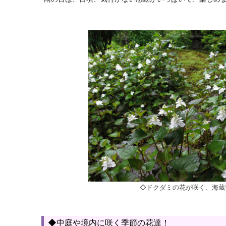
◇ドクダミの花が咲く、海蔵
◆中庭や境内に咲く季節の花達！