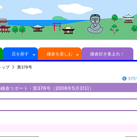
店を探す
鎌倉を楽しむ
鎌倉好き集まれ！
トップ
第376号
375
鎌倉リポート・第376号（2008年5月31日）