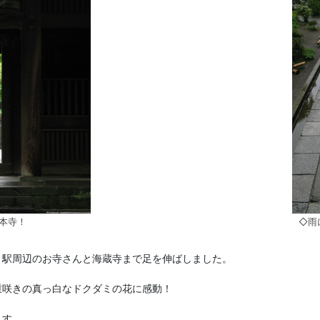
本寺！
◇雨
、駅周辺のお寺さんと海蔵寺まで足を伸ばしました。
重咲きの真っ白なドクダミの花に感動！
ます。