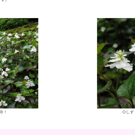
寺！
◇しず