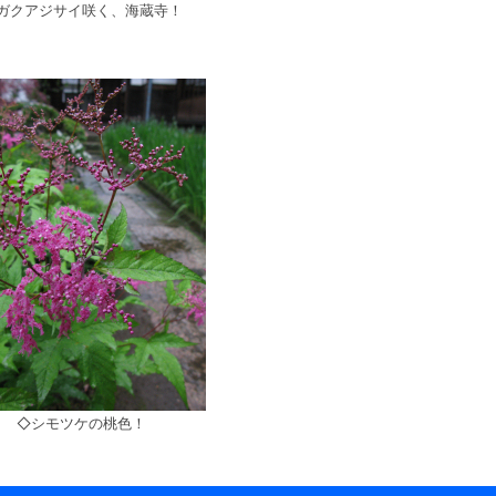
ガクアジサイ咲く、海蔵寺！
◇シモツケの桃色！