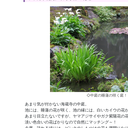
◇中庭の睡蓮の咲く庭！
あまり気が付かない海蔵寺の中庭。
池には、睡蓮の花が咲く、池の縁には、白いカイウの花
あまり目立たないですが、ヤマアジサイやガク紫陽花の
淡い色合いの花ばかりなので自然にマッチング～！
今度、訪れる頃には、ピンクのしもつけの花も満開にな