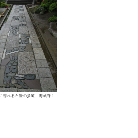
に濡れる石畳の参道、海蔵寺！