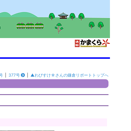
号
|
377号
|
▲わびすけ☆さんの鎌倉リポートトップへ