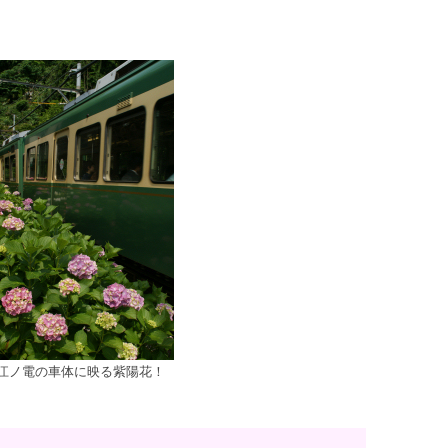
江ノ電の車体に映る紫陽花！