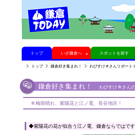
トップ
いざ鎌倉へ
スポットを探す
トップ
鎌倉好き集まれ！
わびすけ☆さんリポート
鎌倉好き集まれ！
わびすけ☆さんの
☆梅雨晴れ、紫陽花と江ノ電、長谷地区！
◆紫陽花の花が似合う江ノ電、鎌倉ならではです