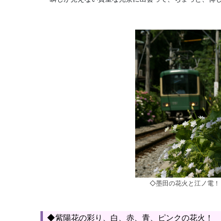
◇墨田の花火と江ノ電！
◆紫陽花の彩り、白、赤、青、ピンクの花火！