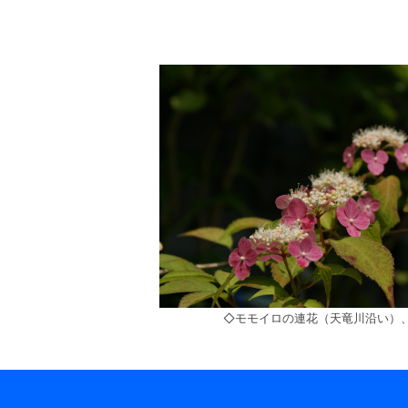
◇モモイロの連花（天竜川沿い）