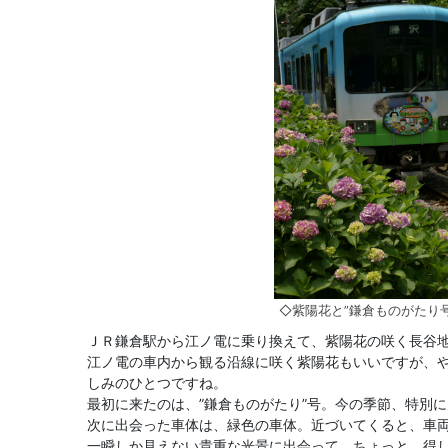
◇紫陽花と”鎌倉ものがたり号
ＪＲ鎌倉駅から江ノ電に乗り換えて、紫陽花の咲く長谷
江ノ電の車内から観る沿線に咲く紫陽花もいいですが、
しみのひとつですね。
最初に来たのは、”鎌倉ものがたり”号。今の季節、特別
次に出会った車体は、緑色の車体。近づいてくると、車
一瞬しか見えない貴重な光景に出会って、ちょっと、得し