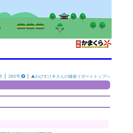
号
|
380号
|
▲わびすけ☆さんの鎌倉リポートトップへ