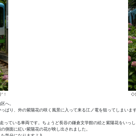
”！
◇
地区へ。
やっぱり、外の紫陽花の咲く風景に入って来る江ノ電を狙ってしまいま
に走っている車両です。ちょうど長谷の鎌倉文学館の絵と紫陽花をいっ
両の側面に紅い紫陽花の花が映し出されました。
た気分になりますよ♪