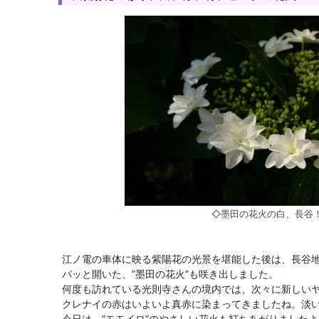
◇墨田の花火の白、長谷
江ノ電の車体に映る紫陽花の光景を堪能した後は、長谷
パッと開いた、”墨田の花火”も咲き出しました。
何度も訪れている光則寺さんの境内では、次々に新しい
クレナイの赤はいよいよ真赤に染まってきましたね。淡
今日は、”モモイロ”のやさしい花火も打ちあがりましたよ