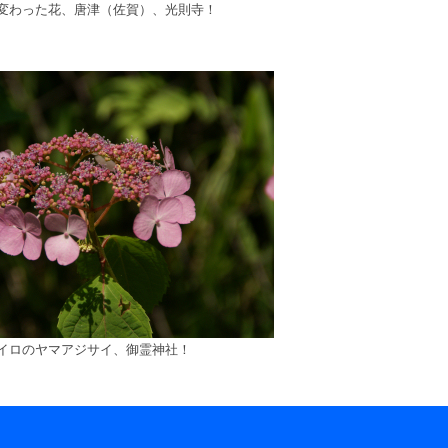
変わった花、唐津（佐賀）、光則寺！
イロのヤマアジサイ、御霊神社！