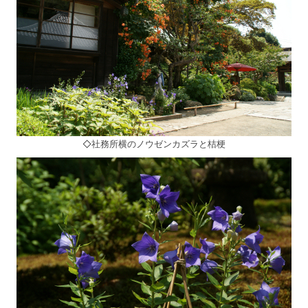
◇社務所横のノウゼンカズラと桔梗