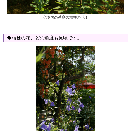
◇境内の苔庭の桔梗の花！
◆桔梗の花、どの角度も見頃です。