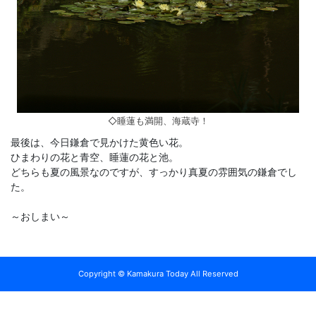
◇睡蓮も満開、海蔵寺！
最後は、今日鎌倉で見かけた黄色い花。
ひまわりの花と青空、睡蓮の花と池。
どちらも夏の風景なのですが、すっかり真夏の雰囲気の鎌倉でし
た。
～おしまい～
Copyright © Kamakura Today All Reserved