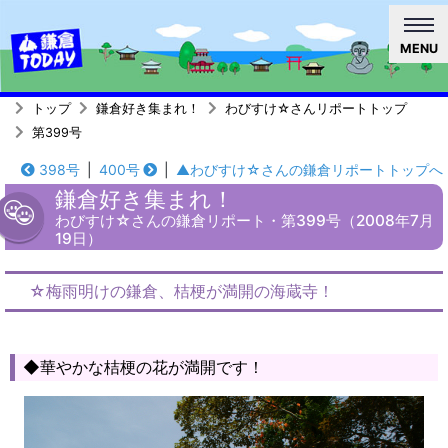
MENU
トップ
鎌倉好き集まれ！
わびすけ☆さんリポートトップ
第399号
398号
|
400号
|
▲わびすけ☆さんの鎌倉リポートトップへ
鎌倉好き集まれ！
わびすけ☆さんの鎌倉リポート・第399号（2008年7月
19日）
☆梅雨明けの鎌倉、桔梗が満開の海蔵寺！
◆華やかな桔梗の花が満開です！