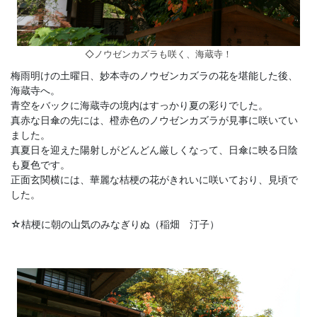
◇ノウゼンカズラも咲く、海蔵寺！
梅雨明けの土曜日、妙本寺のノウゼンカズラの花を堪能した後、
海蔵寺へ。
青空をバックに海蔵寺の境内はすっかり夏の彩りでした。
真赤な日傘の先には、橙赤色のノウゼンカズラが見事に咲いてい
ました。
真夏日を迎えた陽射しがどんどん厳しくなって、日傘に映る日陰
も夏色です。
正面玄関横には、華麗な桔梗の花がきれいに咲いており、見頃で
した。
☆桔梗に朝の山気のみなぎりぬ（稲畑 汀子）