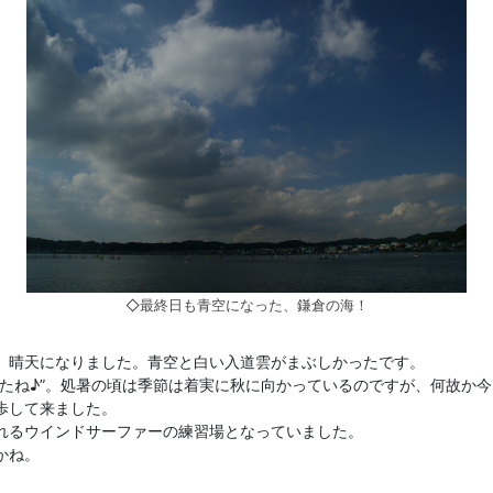
◇最終日も青空になった、鎌倉の海！
、晴天になりました。青空と白い入道雲がまぶしかったです。
したね♪”。処暑の頃は季節は着実に秋に向かっているのですが、何故か
歩して来ました。
れるウインドサーファーの練習場となっていました。
かね。