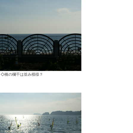
◇橋の欄干は並み模様？