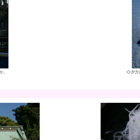
か。
◇夕方