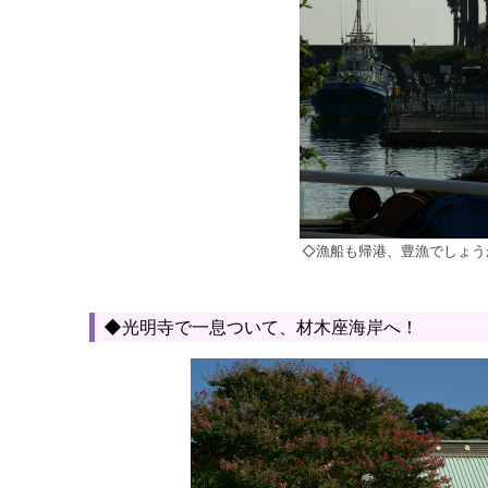
◇漁船も帰港、豊漁でしょう
◆光明寺で一息ついて、材木座海岸へ！