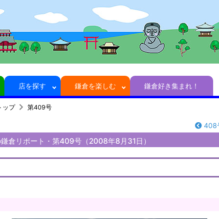
店を探す
鎌倉を楽しむ
鎌倉好き集まれ！
トップ
第409号
408
鎌倉リポート・第409号（2008年8月31日）