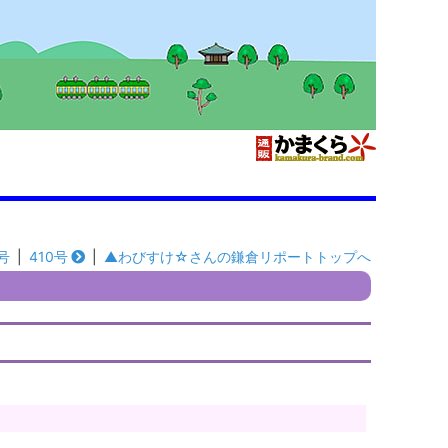
号
|
410号
|
▲わびすけ☆さんの鎌倉リポートトップへ