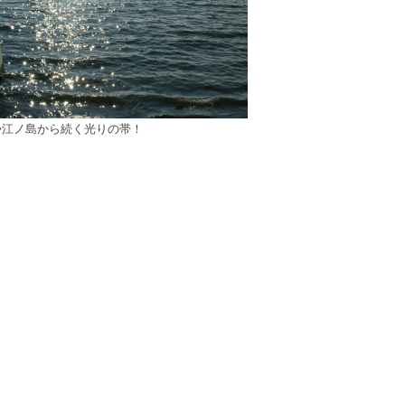
◇江ノ島から続く光りの帯！