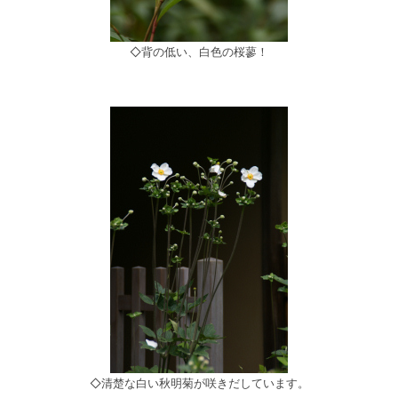
◇背の低い、白色の桜蓼！
◇清楚な白い秋明菊が咲きだしています。