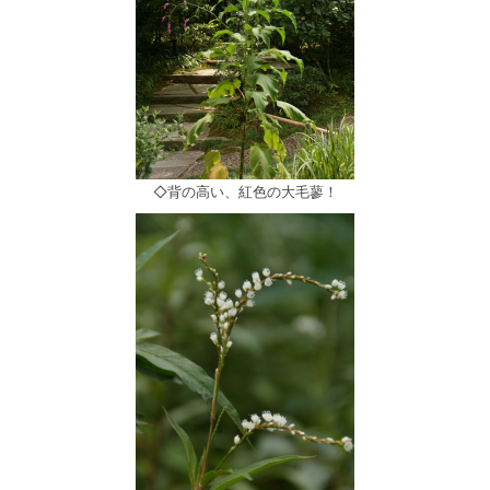
◇背の高い、紅色の大毛蓼！