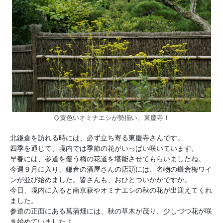
◇黄色いオミナエシが勢揃い、東慶寺！
北鎌倉を訪れる時には、必ず立ち寄る東慶寺さんです。
四季を通じて、境内では季節の花がいっぱい咲いています。
早春には、参道を覆う梅の花道を堪能させてもらいましたね。
今週９月に入り、鎌倉の酒屋さんの店頭には、名物の鎌倉梅ワイ
ンが並び始めました。皆さんも、おひとついかがですか。
今日、境内に入ると南京萩やオミナエシの秋の花が出迎えてくれ
ました。
参道の正面にある菖蒲畑には、秋の草木が茂り、少しづつ花が咲
き始めていましたよ。