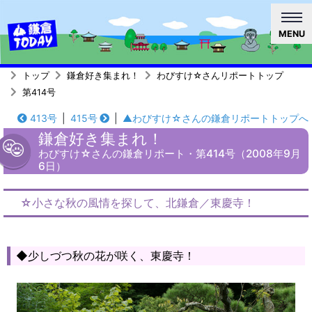
MENU
トップ
鎌倉好き集まれ！
わびすけ☆さんリポートトップ
第414号
413号
|
415号
|
▲わびすけ☆さんの鎌倉リポートトップへ
鎌倉好き集まれ！
わびすけ☆さんの鎌倉リポート・第414号（2008年9月
6日）
☆小さな秋の風情を探して、北鎌倉／東慶寺！
◆少しづつ秋の花が咲く、東慶寺！