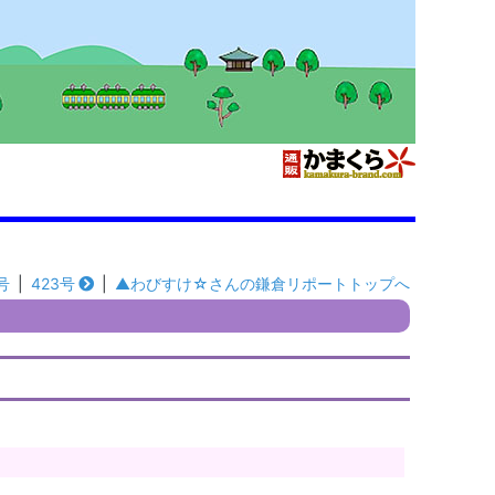
号
|
423号
|
▲わびすけ☆さんの鎌倉リポートトップへ