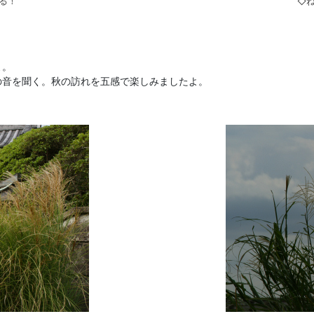
る！
◇
。
よ。
の音を聞く。秋の訪れを五感で楽しみましたよ。