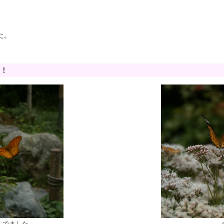
た。
！
んでました。