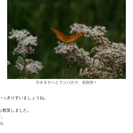
◇キタテハとフジバカマ、光則寺！
いっきりすいましょうね。
ら散策しました。
す。
ね。