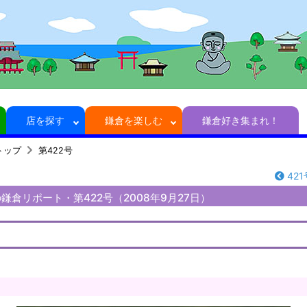
店を探す
鎌倉を楽しむ
鎌倉好き集まれ！
トップ
第422号
421
鎌倉リポート・第422号（2008年9月27日）