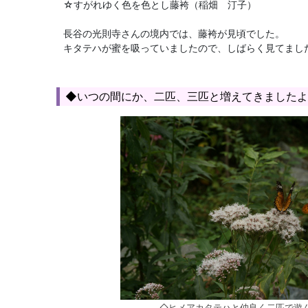
☆すがれゆく色を色とし藤袴（稲畑 汀子）
長谷の光則寺さんの境内では、藤袴が見頃でした。
キタテハが蜜を吸っていましたので、しばらく見てまし
◆いつの間にか、二匹、三匹と増えてきましたよ
◇ヒメアカタテハと仲良く二匹で遊