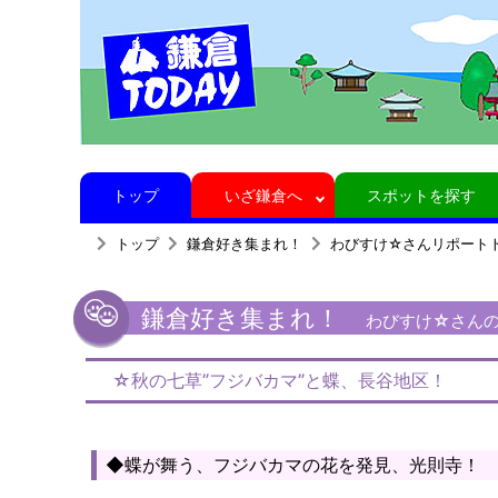
トップ
いざ鎌倉へ
スポットを探す
トップ
鎌倉好き集まれ！
わびすけ☆さんリポート
鎌倉好き集まれ！
わびすけ☆さんの
☆秋の七草”フジバカマ”と蝶、長谷地区！
◆蝶が舞う、フジバカマの花を発見、光則寺！