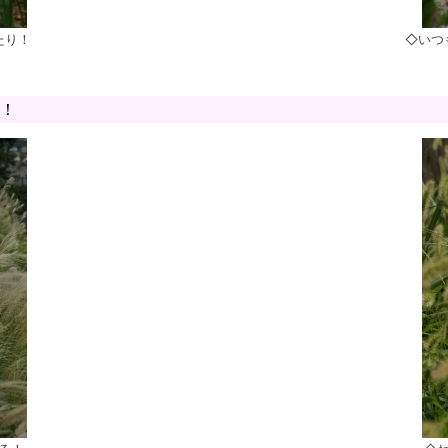
たり！
◇いつ
！