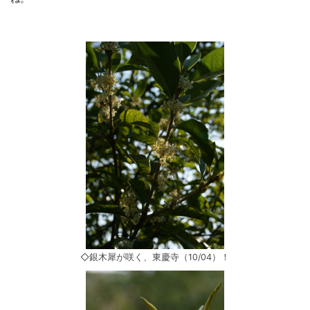
◇銀木犀が咲く、東慶寺（10/04）！