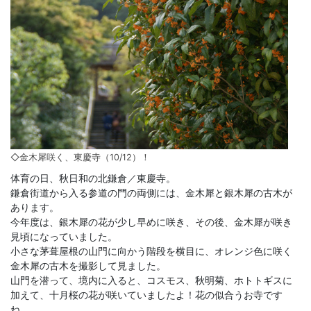
◇金木犀咲く、東慶寺（10/12）！
体育の日、秋日和の北鎌倉／東慶寺。
鎌倉街道から入る参道の門の両側には、金木犀と銀木犀の古木が
あります。
今年度は、銀木犀の花が少し早めに咲き、その後、金木犀が咲き
見頃になっていました。
小さな茅葺屋根の山門に向かう階段を横目に、オレンジ色に咲く
金木犀の古木を撮影して見ました。
山門を潜って、境内に入ると、コスモス、秋明菊、ホトトギスに
加えて、十月桜の花が咲いていましたよ！花の似合うお寺です
ね。