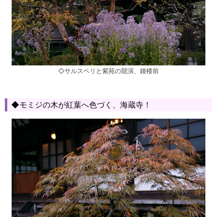
◇サルスベリと紫苑の競演、鐘楼前
◆モミジの木が紅葉へ色づく、海蔵寺！