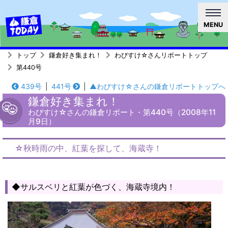
MENU
トップ
鎌倉好き集まれ！
わびすけ☆さんリポートトップ
第440号
439号
|
441号
|
▲わびすけ☆さんの鎌倉リポートトップへ
鎌倉好き集まれ！
わびすけ☆さんの鎌倉リポート・第440号（2008年11
月9日）
☆秋時雨の中、紅葉を探して、海蔵寺！
◆サルスベリと紅葉が色づく、海蔵寺境内！