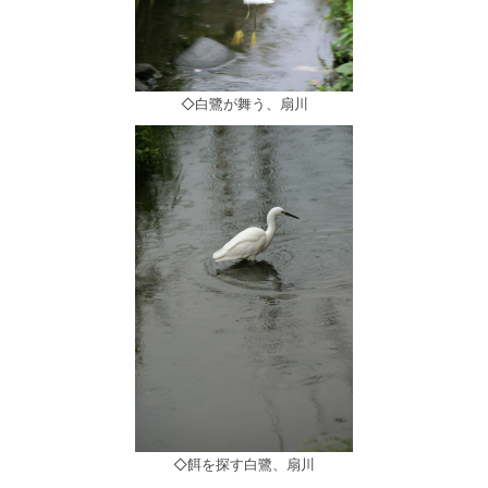
◇白鷺が舞う、扇川
◇餌を探す白鷺、扇川