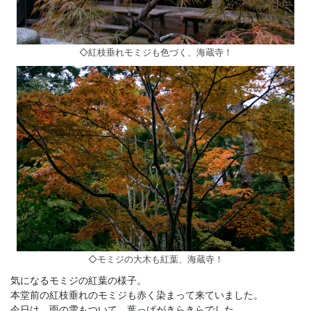
◇紅枝垂れモミジも色づく、海蔵寺！
◇モミジの大木も紅葉、海蔵寺！
気になるモミジの紅葉の様子。
本堂前の紅枝垂れのモミジも赤く染まって来ていました。
今日は、雨の雫もついて、葉っぱがきらきらでした。