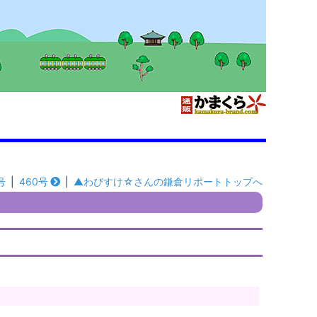
号
|
460号
|
▲わびすけ☆さんの鎌倉リポートトップへ