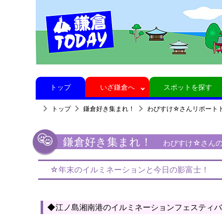
トップ
いざ鎌倉へ
スポットを探す
トップ
鎌倉好き集まれ！
わびすけ☆さんリポート
鎌倉好き集まれ！
わびすけ☆さんの鎌
☆年末のイルミネーションと今日の影富士！
◆江ノ島湘南港のイルミネーションフェスティバ