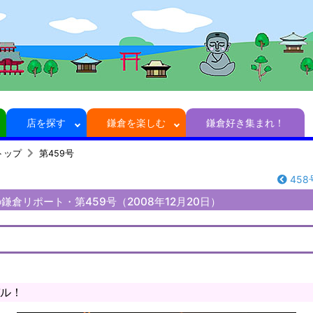
店を探す
鎌倉を楽しむ
鎌倉好き集まれ！
トップ
第459号
458
倉リポート・第459号（2008年12月20日）
ル！