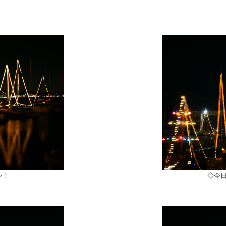
ン！
◇今