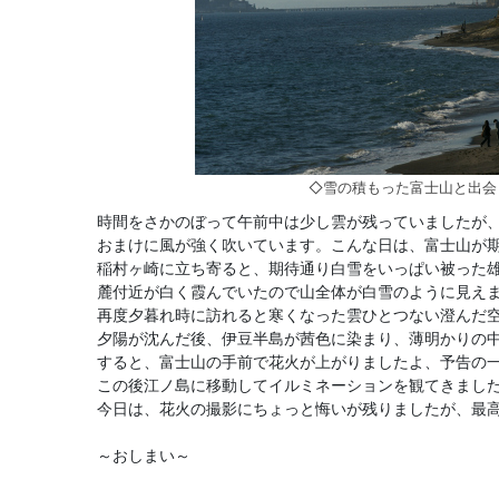
◇雪の積もった富士山と出会
時間をさかのぼって午前中は少し雲が残っていましたが
おまけに風が強く吹いています。こんな日は、富士山が
稲村ヶ崎に立ち寄ると、期待通り白雪をいっぱい被った
麓付近が白く霞んでいたので山全体が白雪のように見え
再度夕暮れ時に訪れると寒くなった雲ひとつない澄んだ
夕陽が沈んだ後、伊豆半島が茜色に染まり、薄明かりの
すると、富士山の手前で花火が上がりましたよ、予告の
この後江ノ島に移動してイルミネーションを観てきまし
今日は、花火の撮影にちょっと悔いが残りましたが、最
～おしまい～