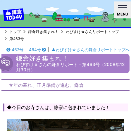
MENU
トップ
鎌倉好き集まれ！
わびすけ☆さんリポートトップ
第463号
462号
|
464号
|
▲わびすけ☆さんの鎌倉リポートトップへ
鎌倉好き集まれ！
わびすけ☆さんの鎌倉リポート・第463号（2008年12
月30日）
☆年の暮れ、正月準備が進む、鎌倉！
◆今日のお寺さんは、静寂に包まれていました！