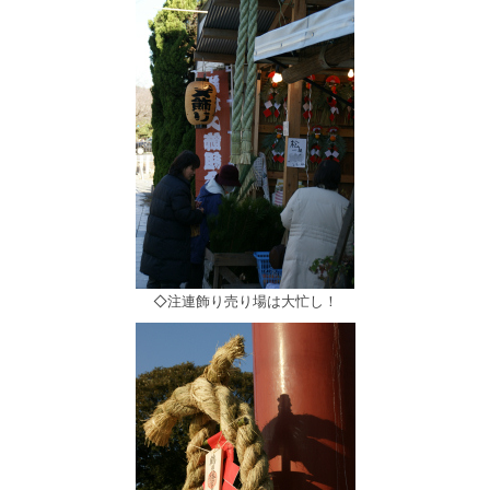
◇注連飾り売り場は大忙し！