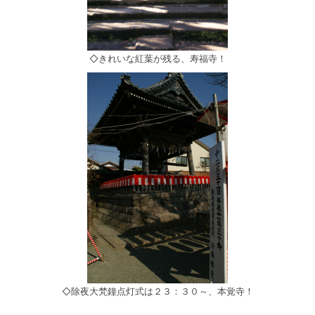
◇きれいな紅葉が残る、寿福寺！
◇除夜大梵鐘点灯式は２３：３０～、本覚寺！