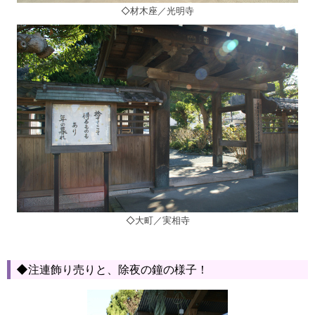
◇材木座／光明寺
◇大町／実相寺
◆注連飾り売りと、除夜の鐘の様子！