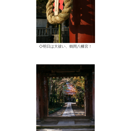
◇明日は大祓い、鶴岡八幡宮！