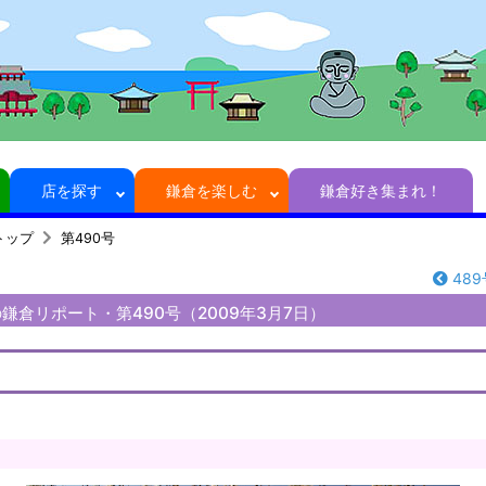
店を探す
鎌倉を楽しむ
鎌倉好き集まれ！
トップ
第490号
489
鎌倉リポート・第490号（2009年3月7日）