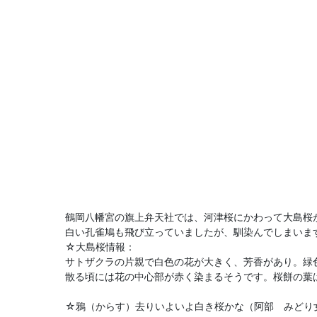
鶴岡八幡宮の旗上弁天社では、河津桜にかわって大島桜
白い孔雀鳩も飛び立っていましたが、馴染んでしまいま
☆大島桜情報：
サトザクラの片親で白色の花が大きく、芳香があり。緑
散る頃には花の中心部が赤く染まるそうです。桜餅の葉
☆鴉（からす）去りいよいよ白き桜かな（阿部 みどり