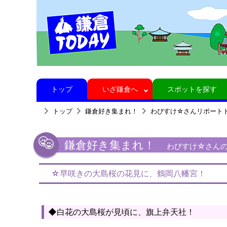
トップ
いざ鎌倉へ
スポットを探す
トップ
鎌倉好き集まれ！
わびすけ☆さんリポート
鎌倉好き集まれ！
わびすけ☆さんの
☆早咲きの大島桜の花見に、鶴岡八幡宮！
◆白花の大島桜が見頃に、旗上弁天社！