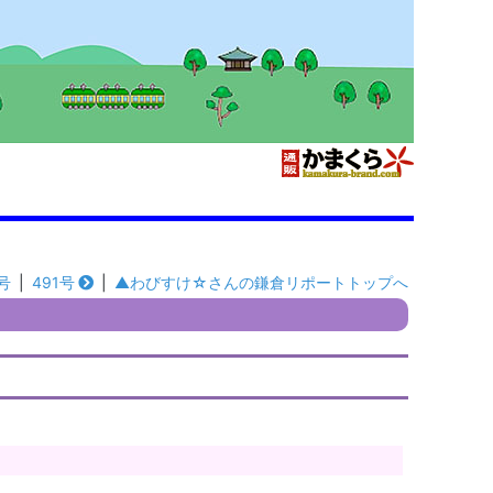
号
|
491号
|
▲わびすけ☆さんの鎌倉リポートトップへ