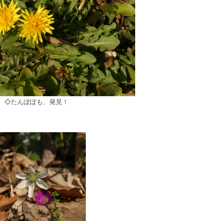
◇たんぽぽも、発見！