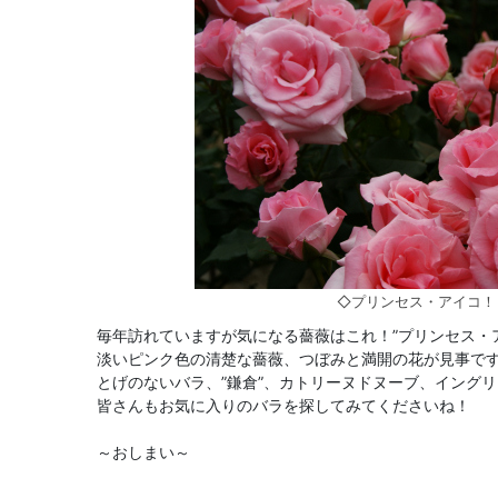
◇プリンセス・アイコ！
毎年訪れていますが気になる薔薇はこれ！”プリンセス・
淡いピンク色の清楚な薔薇、つぼみと満開の花が見事で
とげのないバラ、”鎌倉”、カトリーヌドヌーブ、イング
皆さんもお気に入りのバラを探してみてくださいね！
～おしまい～