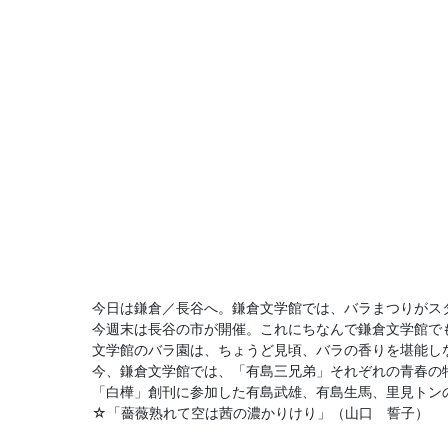
今日は鎌倉／長谷へ。鎌倉文学館では、バラまつりがスター
今週末は長谷の市が開催。これにちなんで鎌倉文学館で
文学館のバラ園は、ちょうど見頃、バラの香りを堪能し
今、鎌倉文学館では、「有島三兄弟」それぞれの青春の
「白樺」創刊に参加した有島武雄、有島生馬、里見トン
☆「薔薇熟れて空は茜の濃かりけり」（山口 誓子）