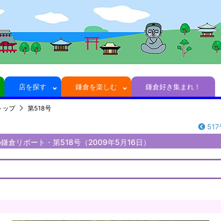
店を探す
鎌倉を楽しむ
鎌倉好き集まれ！
トップ
第518号
517
鎌倉リポート・第518号（2009年5月16日）