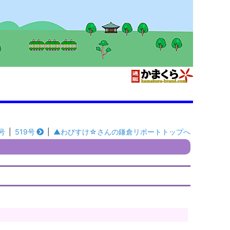
号
|
519号
|
▲わびすけ☆さんの鎌倉リポートトップへ