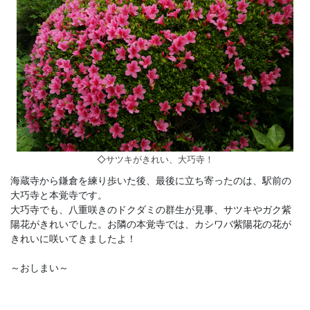
◇サツキがきれい、大巧寺！
海蔵寺から鎌倉を練り歩いた後、最後に立ち寄ったのは、駅前の
大巧寺と本覚寺です。
大巧寺でも、八重咲きのドクダミの群生が見事、サツキやガク紫
陽花がきれいでした。お隣の本覚寺では、カシワバ紫陽花の花が
きれいに咲いてきましたよ！
～おしまい～