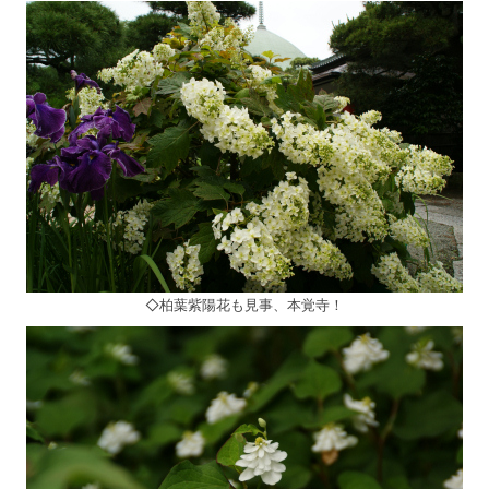
◇柏葉紫陽花も見事、本覚寺！