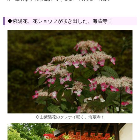
◆紫陽花、花ショウブが咲き出した、海蔵寺！
◇山紫陽花のクレナイ咲く、海蔵寺！