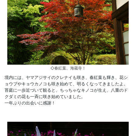
◇春紅葉、海蔵寺！
境内には、ヤマアジサイのクレナイも咲き、春紅葉も輝き、花シ
ョウブやキョウカノコも咲き始めて、明るくなってきましたよ。
苔庭に一歩近づいて観ると、ちっちゃなキノコが生え、八重のド
クダミの花も一斉に咲き始めていました。
一年ぶりの出会いに感謝！