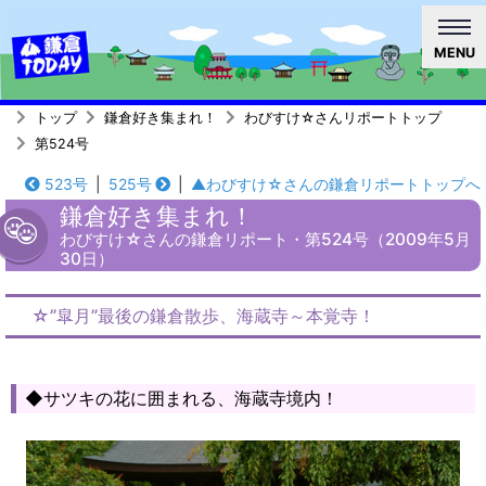
MENU
トップ
鎌倉好き集まれ！
わびすけ☆さんリポートトップ
第524号
523号
|
525号
|
▲わびすけ☆さんの鎌倉リポートトップへ
鎌倉好き集まれ！
わびすけ☆さんの鎌倉リポート・第524号（2009年5月
30日）
☆”皐月”最後の鎌倉散歩、海蔵寺～本覚寺！
◆サツキの花に囲まれる、海蔵寺境内！