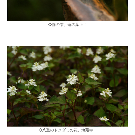
◇雨の雫、蓮の葉上！
◇八重のドクダミの花、海蔵寺！