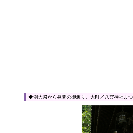
◆例大祭から昼間の御渡り、大町／八雲神社まつ