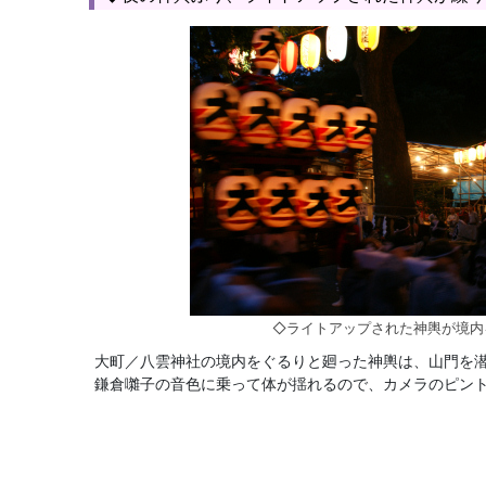
◇ライトアップされた神輿が境内
大町／八雲神社の境内をぐるりと廻った神輿は、山門を
鎌倉囃子の音色に乗って体が揺れるので、カメラのピン