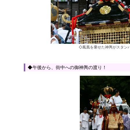
◇鳳凰を乗せた神輿がスタン
◆午後から、街中への御神輿の渡り！