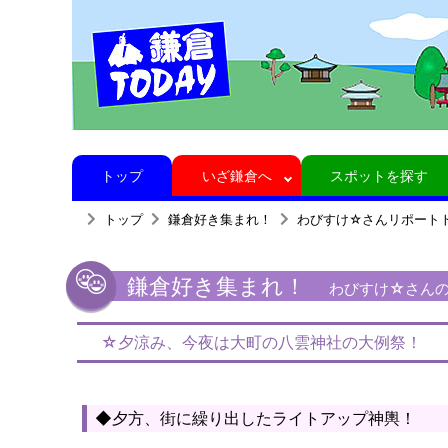
トップ
いざ鎌倉へ
スポットを探す
トップ
鎌倉好き集まれ！
わびすけ☆さんリポート
鎌倉好き集まれ！
わびすけ☆さんの
☆夕涼み、今夜は大町の八雲神社の大例祭！
◆夕方、街に繰り出したライトアップ神輿！