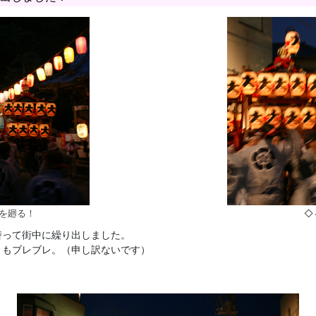
を廻る！
◇
潜って街中に繰り出しました。
トもブレブレ。（申し訳ないです）