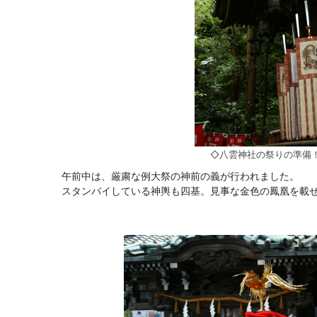
◇八雲神社の祭りの準備
午前中は、厳粛な例大祭の神前の義が行われました。
スタンバイしている神輿も四基。見事な金色の鳳凰を載