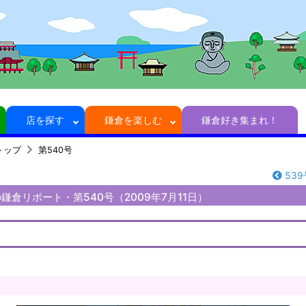
店を探す
鎌倉を楽しむ
鎌倉好き集まれ！
トップ
第540号
539
鎌倉リポート・第540号（2009年7月11日）