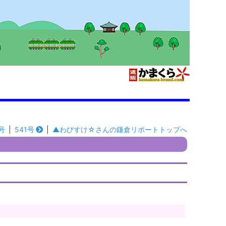
号
|
541号
|
▲わびすけ☆さんの鎌倉リポートトップへ