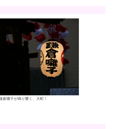
鎌倉囃子が鳴り響く、大町！