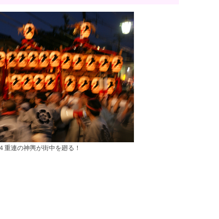
４重連の神輿が街中を廻る！