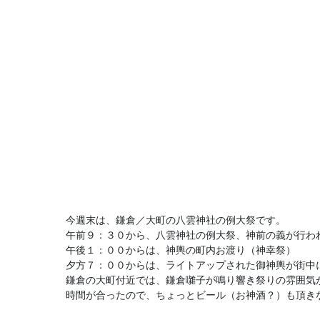
今週末は、鎌倉／大町の八雲神社の例大祭です。
午前９：３０から、八雲神社の例大祭、神前の義が行わ
午後１：００からは、神輿の町内お渡り（神幸祭）
夕方７：００からは、ライトアップされた御神輿が街中
鎌倉の大町付近では、鎌倉囃子が鳴り響き祭りの雰囲気
時間が合ったので、ちょっとビール（お神酒？）も頂き