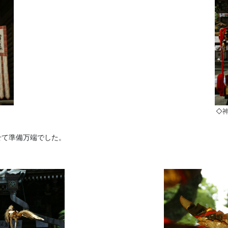
！
◇
せて準備万端でした。