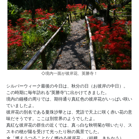
◇境内一面が彼岸花、英勝寺！
シルバーウィーク最後の今日は、秋分の日（お彼岸の中日）。
この時期に毎年訪れる”英勝寺”に出かけてきました。
境内の鐘楼の周りでは、期待通り真紅色の彼岸花がいっぱい咲い
ていましたよ。
彼岸花の別名である曼珠沙華とは、梵語で天上に咲く赤い花の意
味だそうです。ここは別世界のようでしたよ。
真紅な彼岸花の群生の近くでは、真っ白な秋明菊が咲いたり、ス
スキの穂が陽を受けて光ったり秋の風景でした。
☆「燃えうつることなく燃ゆる彼岸花」（桔梗 きちかう）