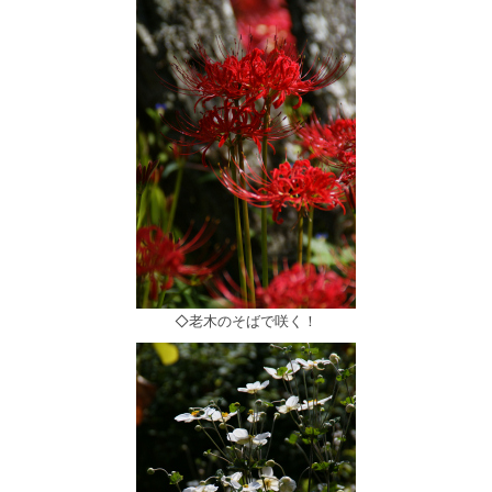
◇老木のそばで咲く！