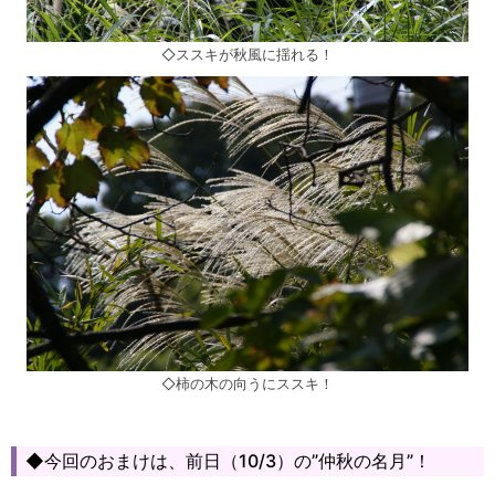
◇ススキが秋風に揺れる！
◇柿の木の向うにススキ！
◆今回のおまけは、前日（10/3）の”仲秋の名月”！