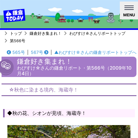
MENU
トップ
鎌倉好き集まれ！
わびすけ☆さんリポートトップ
第566号
565号
|
567号
|
▲わびすけ☆さんの鎌倉リポートトップへ
鎌倉好き集まれ！
わびすけ☆さんの鎌倉リポート・第566号（2009年10
月4日）
☆秋色に染まる境内、海蔵寺！
◆秋の花、シオンが見頃、海蔵寺！