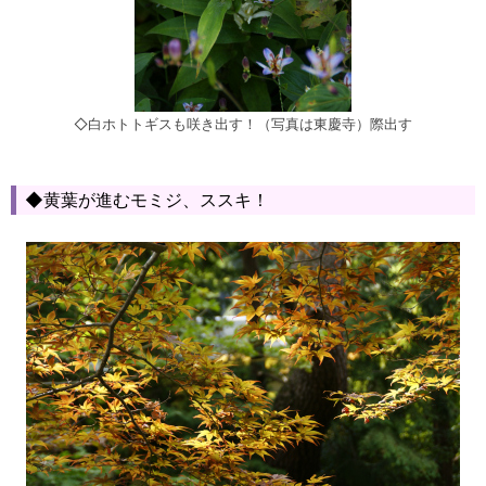
◇白ホトトギスも咲き出す！（写真は東慶寺）際出す
◆黄葉が進むモミジ、ススキ！