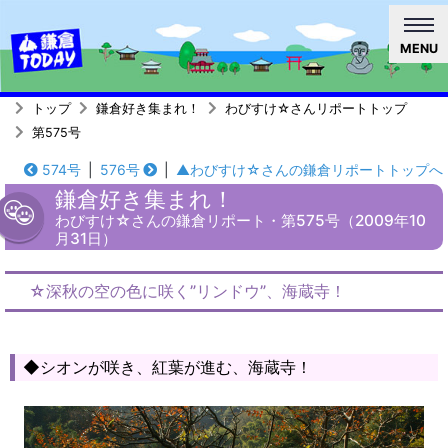
MENU
トップ
鎌倉好き集まれ！
わびすけ☆さんリポートトップ
第575号
574号
|
576号
|
▲わびすけ☆さんの鎌倉リポートトップへ
鎌倉好き集まれ！
わびすけ☆さんの鎌倉リポート・第575号（2009年10
月31日）
☆深秋の空の色に咲く”リンドウ”、海蔵寺！
◆シオンが咲き、紅葉が進む、海蔵寺！