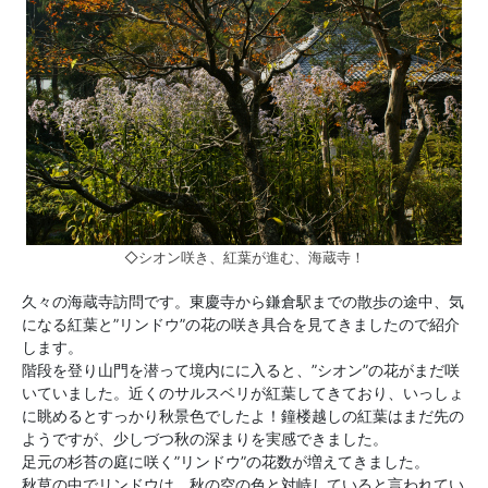
◇シオン咲き、紅葉が進む、海蔵寺！
久々の海蔵寺訪問です。東慶寺から鎌倉駅までの散歩の途中、気
になる紅葉と”リンドウ”の花の咲き具合を見てきましたので紹介
します。
階段を登り山門を潜って境内にに入ると、”シオン”の花がまだ咲
いていました。近くのサルスベリが紅葉してきており、いっしょ
に眺めるとすっかり秋景色でしたよ！鐘楼越しの紅葉はまだ先の
ようですが、少しづつ秋の深まりを実感できました。
足元の杉苔の庭に咲く”リンドウ”の花数が増えてきました。
秋草の中でリンドウは、秋の空の色と対峙していると言われてい