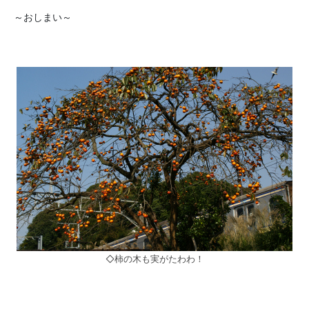
～おしまい～
◇柿の木も実がたわわ！