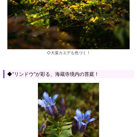
◇大葉カエデも色づく！
◆”リンドウ”が彩る、海蔵寺境内の苔庭！