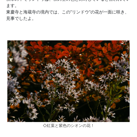
ます。
東慶寺と海蔵寺の境内では、この”リンドウ”の花が一面に咲き、
見事でしたよ。
◇紅葉と紫色のシオンの花！