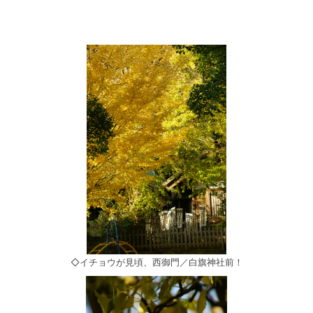
◇イチョウが見頃、西御門／白旗神社前！