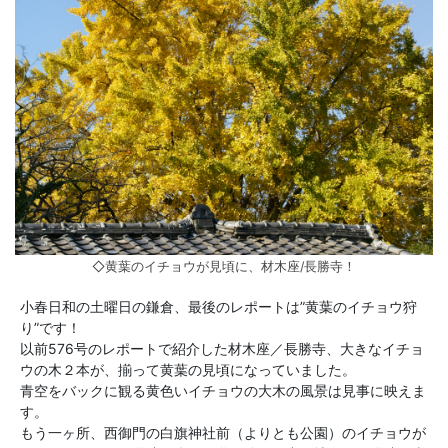
◇黄葉のイチョウが見頃に、材木座/長勝寺！
小春日和の土曜日の鎌倉、最後のレポートは”黄葉のイチョウ狩
り”です！
以前576号のレポートで紹介した材木座／長勝寺、大きなイチョ
ウの木２本が、揃って黄葉の見頃になっていました。
青空をバックに観る黄色いイチョウの大木の風景は見事に映えま
す。
もう一ヶ所、西御門の白旗神社前（よりとも公園）のイチョウが