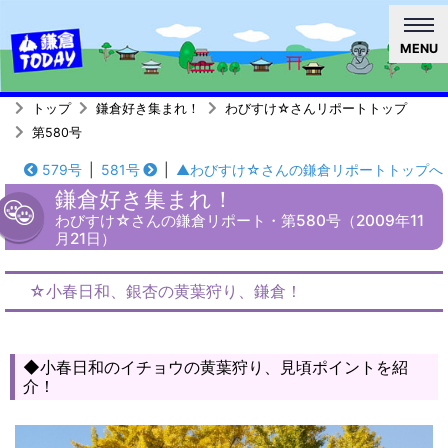
MENU
トップ
鎌倉好き集まれ！
わびすけ☆さんリポートトップ
第580号
579号
|
581号
|
▲わびすけ☆さんの鎌倉リポートトップへ
鎌倉好き集まれ！
わびすけ☆さんの鎌倉リポート・第580号（2009年11
月21日）
☆小春日和、銀杏の黄葉狩り、鎌倉！
◆小春日和のイチョウの黄葉狩り、見頃ポイントを紹
介！