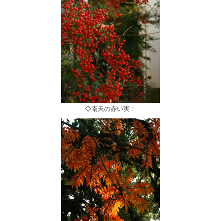
◇南天の赤い実！