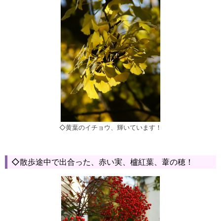
◇黄葉のイチョウ、輝いています！
◇散歩途中で出合った、赤い実、櫨紅葉、葦の穂！