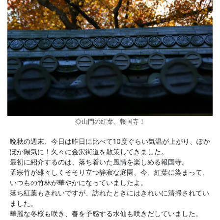
◇山門の紅葉、報国寺！
晩秋の週末、今日は昨日に比べて10度ぐらい気温が上がり、ぽか
ぽか陽気に！久々に金沢街道を散策してきました。
最初に紹介するのは、落ち着いた風情を楽しめる報国寺。
孟宗竹が雄々しくそそり立つ静寂な庭園、今、紅葉に染まって、
いつもの竹林が華やかになっていましたよ。
落ち紅葉もきれいですが、訪れたときにはきれいに清掃されてい
ました。
華麗な冬桜も咲き、春を予感する水仙も咲きだしていました。