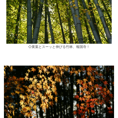
◇黄葉とスーッと伸びる竹林、報国寺！