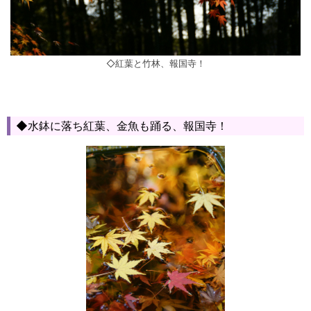
◇紅葉と竹林、報国寺！
◆水鉢に落ち紅葉、金魚も踊る、報国寺！