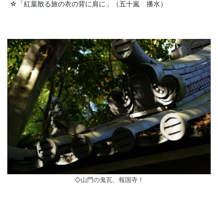
☆「紅葉散る旅の衣の背に肩に」（五十嵐 播水）
◇山門の鬼瓦、報国寺！