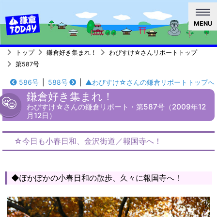
MENU
トップ
鎌倉好き集まれ！
わびすけ☆さんリポートトップ
第587号
586号
|
588号
|
▲わびすけ☆さんの鎌倉リポートトップへ
鎌倉好き集まれ！
わびすけ☆さんの鎌倉リポート・第587号（2009年12
月12日）
☆今日も小春日和、金沢街道／報国寺へ！
◆ぽかぽかの小春日和の散歩、久々に報国寺へ！