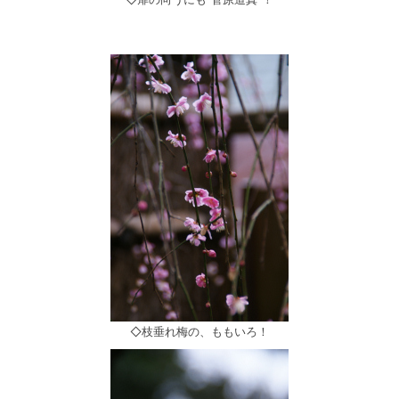
◇枝垂れ梅の、ももいろ！