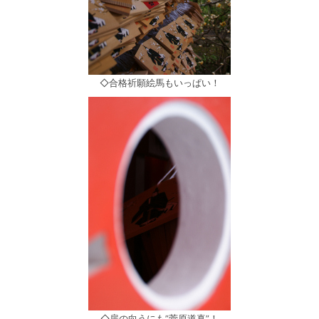
◇合格祈願絵馬もいっぱい！
◇扉の向うにも”菅原道真”！