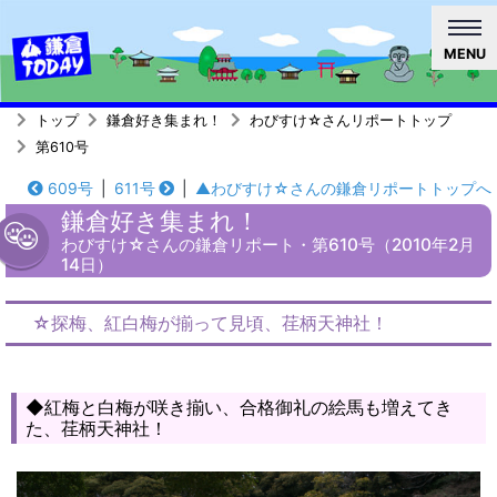
MENU
トップ
鎌倉好き集まれ！
わびすけ☆さんリポートトップ
第610号
609号
|
611号
|
▲わびすけ☆さんの鎌倉リポートトップへ
鎌倉好き集まれ！
わびすけ☆さんの鎌倉リポート・第610号（2010年2月
14日）
☆探梅、紅白梅が揃って見頃、荏柄天神社！
◆紅梅と白梅が咲き揃い、合格御礼の絵馬も増えてき
た、荏柄天神社！