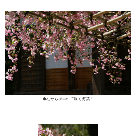
◆棚から枝垂れて咲く海棠！