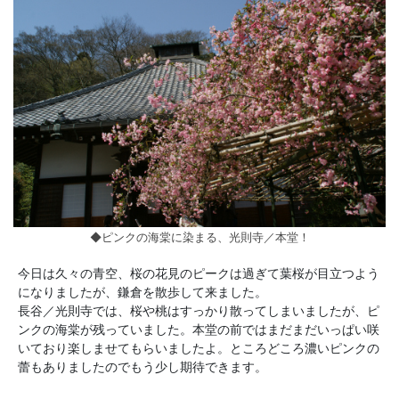
◆ピンクの海棠に染まる、光則寺／本堂！
今日は久々の青空、桜の花見のピークは過ぎて葉桜が目立つよう
になりましたが、鎌倉を散歩して来ました。
長谷／光則寺では、桜や桃はすっかり散ってしまいましたが、ピ
ンクの海棠が残っていました。本堂の前ではまだまだいっぱい咲
いており楽しませてもらいましたよ。ところどころ濃いピンクの
蕾もありましたのでもう少し期待できます。