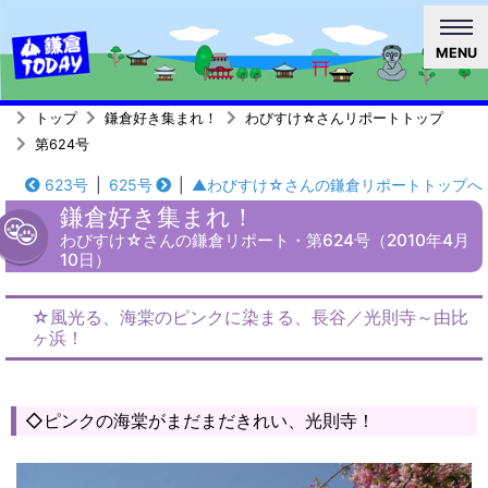
MENU
トップ
鎌倉好き集まれ！
わびすけ☆さんリポートトップ
第624号
623号
|
625号
|
▲わびすけ☆さんの鎌倉リポートトップへ
鎌倉好き集まれ！
わびすけ☆さんの鎌倉リポート・第624号（2010年4月
10日）
☆風光る、海棠のピンクに染まる、長谷／光則寺～由比
ヶ浜！
◇ピンクの海棠がまだまだきれい、光則寺！