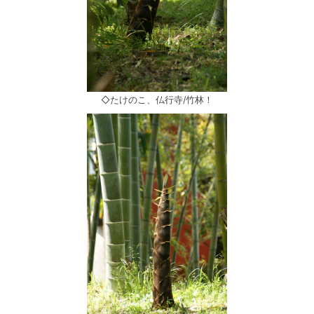
◇たけのこ、仏行寺/竹林！