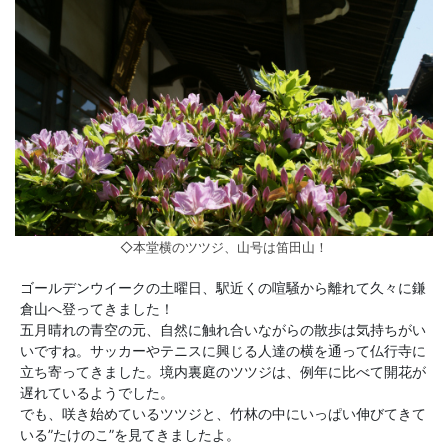
◇本堂横のツツジ、山号は笛田山！
ゴールデンウイークの土曜日、駅近くの喧騒から離れて久々に鎌
倉山へ登ってきました！
五月晴れの青空の元、自然に触れ合いながらの散歩は気持ちがい
いですね。サッカーやテニスに興じる人達の横を通って仏行寺に
立ち寄ってきました。境内裏庭のツツジは、例年に比べて開花が
遅れているようでした。
でも、咲き始めているツツジと、竹林の中にいっぱい伸びてきて
いる”たけのこ”を見てきましたよ。