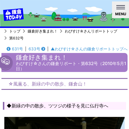
MENU
トップ
鎌倉好き集まれ！
わびすけ☆さんリポートトップ
第632号
631号
|
633号
|
▲わびすけ☆さんの鎌倉リポートトップへ
鎌倉好き集まれ！
わびすけ☆さんの鎌倉リポート・第632号（2010年5月1
日）
☆風薫る、新緑の中の散歩、鎌倉山！
◆新緑の中の散歩、ツツジの様子を見に仏行寺へ