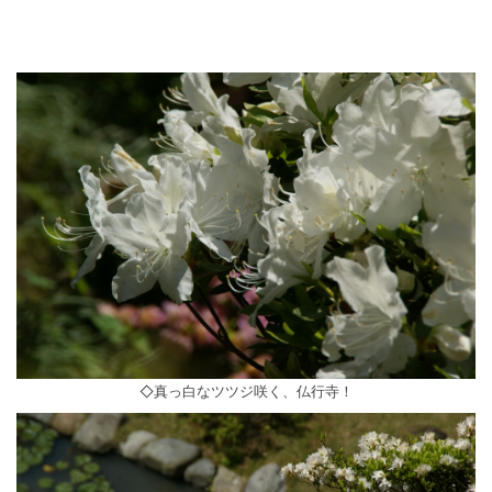
◇真っ白なツツジ咲く、仏行寺！