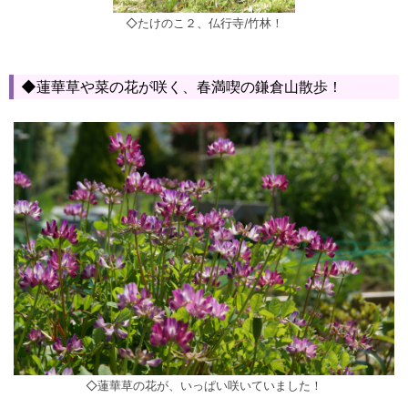
◇たけのこ２、仏行寺/竹林！
◆蓮華草や菜の花が咲く、春満喫の鎌倉山散歩！
◇蓮華草の花が、いっぱい咲いていました！