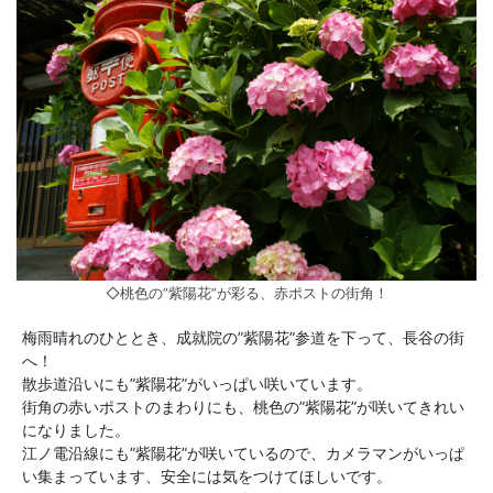
◇桃色の”紫陽花”が彩る、赤ポストの街角！
梅雨晴れのひととき、成就院の”紫陽花”参道を下って、長谷の街
へ！
散歩道沿いにも”紫陽花”がいっぱい咲いています。
街角の赤いポストのまわりにも、桃色の”紫陽花”が咲いてきれい
になりました。
江ノ電沿線にも”紫陽花”が咲いているので、カメラマンがいっぱ
い集まっています、安全には気をつけてほしいです。