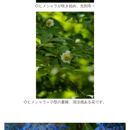
◇ヒメシャラが咲き始め、光則寺！
◇ヒメシャラ＝小型の夏椿、清涼感ある花です。