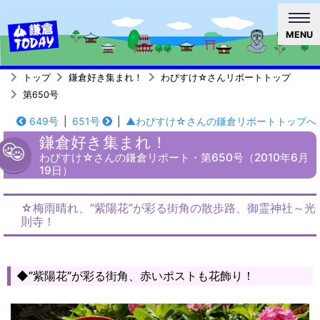
MENU
トップ
鎌倉好き集まれ！
わびすけ☆さんリポートトップ
第650号
649号
|
651号
|
▲わびすけ☆さんの鎌倉リポートトップへ
鎌倉好き集まれ！
わびすけ☆さんの鎌倉リポート・第650号（2010年6月
19日）
☆梅雨晴れ、”紫陽花”が彩る街角の散歩路、御霊神社～光
則寺！
◆”紫陽花”が彩る街角、赤いポストも花飾り！