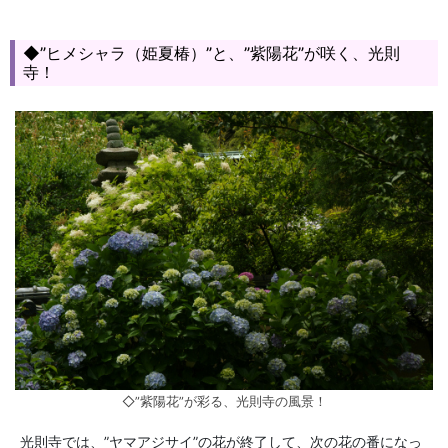
◆”ヒメシャラ（姫夏椿）”と、”紫陽花”が咲く、光則
寺！
◇”紫陽花”が彩る、光則寺の風景！
光則寺では、”ヤマアジサイ”の花が終了して、次の花の番になっ