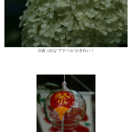
◇真っ白な”アナベル”がきれい！