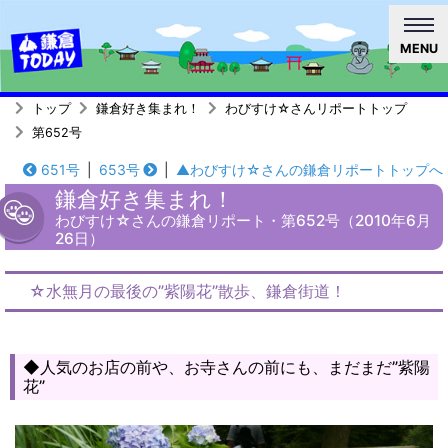
MENU
トップ
鎌倉好き集まれ！
わびすけ☆さんリポートトップ
第652号
651号
|
653号
|
▲わびすけ☆さんの鎌倉リポートトップへ
鎌倉好き集まれ！
わびすけ☆さんの鎌倉リポート・第652号（2010年6月
26日）
☆水無月の最後の”紫陽花”散歩、鎌倉街道！
◆人気のお店の前や、お寺さんの前にも、まだまだ”紫陽
花”