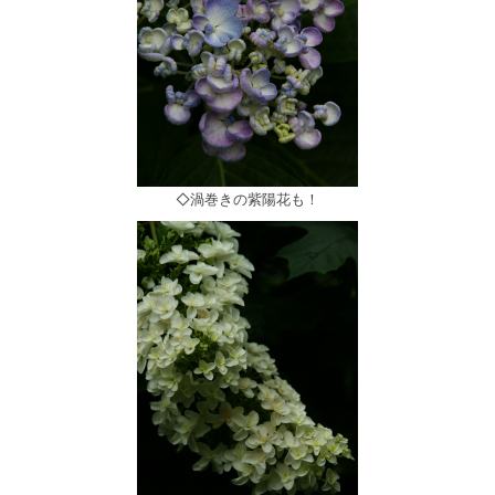
◇渦巻きの紫陽花も！