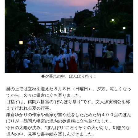
◆夕暮れの中、ぼんぼり祭り！
暦の上では立秋を迎えた８月８日（日曜日）。夕方、涼しくなっ
てから、久々に鎌倉に立ち寄りました。
目指すは、鶴岡八幡宮の”ぼんぼり祭り”です。文人源実朝公を称
えて行われる夏の行事。
鎌倉ゆかりの作家や画家が書や絵をしたためた約４００点のぼん
ぼりが、鶴岡八幡宮の境内の参道横に立ち並びました。
今日の太陽が沈み、”ぼんぼり”にろうそくの火が灯り、幻想的な
境内の中、見事な書や絵を楽しんできました。