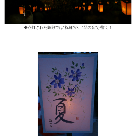
◆点灯された舞殿では”祝舞”や、”琴の音”が響く！