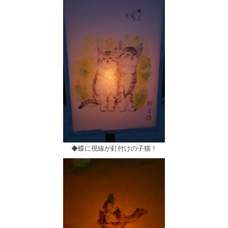
◆蝶に視線が釘付けの子猫！