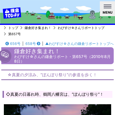
MENU
トップ
鎌倉好き集まれ！
わびすけ☆さんリポートトップ
第657号
656号
|
658号
|
▲わびすけ☆さんの鎌倉リポートトップへ
鎌倉好き集まれ！
わびすけ☆さんの鎌倉リポート・第657号（2010年8月
8日）
☆真夏の夕涼み、”ぼんぼり祭り”の参道を歩く！
◇真夏の日暮れ時、鶴岡八幡宮は、”ぼんぼり祭り”！