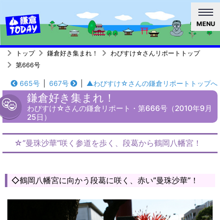
MENU
トップ
鎌倉好き集まれ！
わびすけ☆さんリポートトップ
第666号
665号
|
667号
|
▲わびすけ☆さんの鎌倉リポートトップへ
鎌倉好き集まれ！
わびすけ☆さんの鎌倉リポート・第666号（2010年9月
25日）
☆”曼珠沙華”咲く参道を歩く、段葛から鶴岡八幡宮！
◇鶴岡八幡宮に向かう段葛に咲く、赤い”曼珠沙華”！