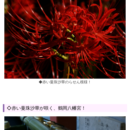
◆赤い曼珠沙華のらせん模様！
◇赤い曼珠沙華が咲く、鶴岡八幡宮！