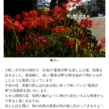
◆赤い
小町／大巧寺の境内で、白花の”曼珠沙華”を楽しんだ後、段葛を
歩きました。参道横に、赤い”曼珠沙華”が咲き始めて明かりを灯
したような風景になっています。
子供の頃、実家の田んぼのあぜ道に添って咲いていた”曼珠沙
華”の花風景を思い出します。
らせん模様の花、知恵の輪のように伸びた花をいろんな角度から
で見ると楽しめますね。
赤とんぼも飛び、秋の自然の風景が目の前に広がってきますよ！