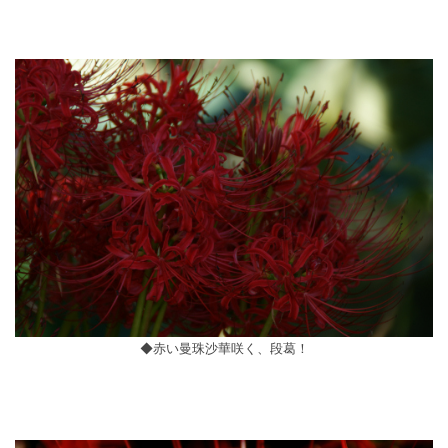
◆赤い曼珠沙華咲く、段葛！