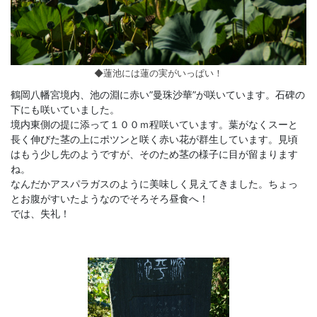
◆蓮池には蓮の実がいっぱい！
鶴岡八幡宮境内、池の淵に赤い”曼珠沙華”が咲いています。石碑の
下にも咲いていました。
境内東側の提に添って１００ｍ程咲いています。葉がなくスーと
長く伸びた茎の上にポツンと咲く赤い花が群生しています。見頃
はもう少し先のようですが、そのため茎の様子に目が留まります
ね。
なんだかアスパラガスのように美味しく見えてきました。ちょっ
とお腹がすいたようなのでそろそろ昼食へ！
では、失礼！