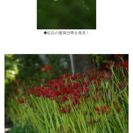
◆紅白の曼珠沙華を発見！