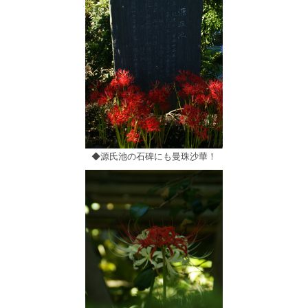
◆源氏池の石碑にも曼珠沙華！