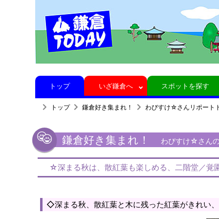
トップ
いざ鎌倉へ
スポットを探す
トップ
鎌倉好き集まれ！
わびすけ☆さんリポート
鎌倉好き集まれ！
わびすけ☆さんの
☆深まる秋は、散紅葉も楽しめる、二階堂／覚
◇深まる秋、散紅葉と木に残った紅葉がきれい、