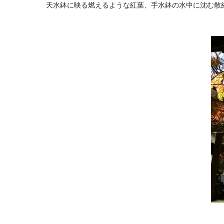
天水鉢に映る燃えるような紅葉、手水鉢の水中に沈む散