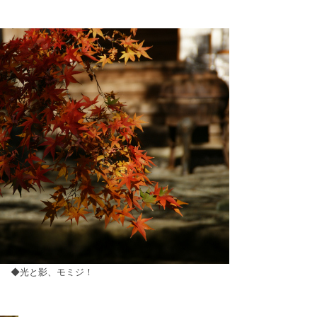
◆光と影、モミジ！