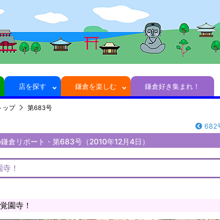
店を探す
鎌倉を楽しむ
鎌倉好き集まれ！
トップ
第683号
682
鎌倉リポート・第683号（2010年12月4日）
園寺！
覚園寺！