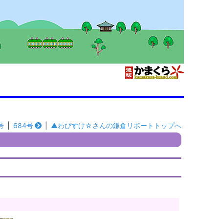
号
|
684号
|
▲わびすけ☆さんの鎌倉リポートトップへ