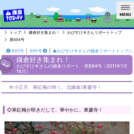
MENU
トップ
鎌倉好き集まれ！
わびすけ☆さんリポートトップ
第694号
693号
|
695号
|
▲わびすけ☆さんの鎌倉リポートトップへ
鎌倉好き集まれ！
わびすけ☆さんの鎌倉リポート・第694号（2011年1月
15日）
☆小正月、寒紅梅の咲く、北鎌倉/東慶寺！
◇寒紅梅が咲きだして、華やかに、東慶寺！