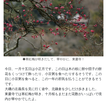
◆寒紅梅が咲きだして、華やかに、東慶寺！
今日、一月十五日は小正月です。この日は木の枝に餅や団子の餅
花をくっつけて飾ったり、小豆粥を食べたりするそうです。この
日に小豆粥を食べると、この一年の邪気を払うことができるそう
です。
大磯の左義長を見に行く途中、北鎌倉を少しだけ歩きました。
東慶寺では寒紅梅が咲き、十月桜もまだまだ花数がいっぱいで境
内が華やかでしたよ。