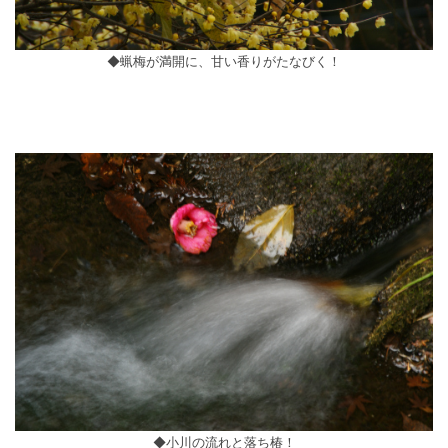
◆蝋梅が満開に、甘い香りがたなびく！
◆小川の流れと落ち椿！