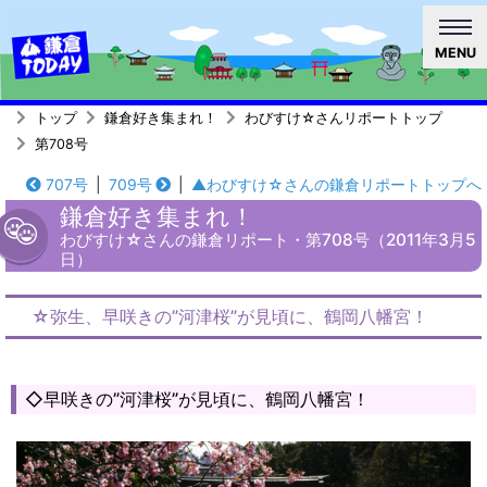
MENU
トップ
鎌倉好き集まれ！
わびすけ☆さんリポートトップ
第708号
707号
|
709号
|
▲わびすけ☆さんの鎌倉リポートトップへ
鎌倉好き集まれ！
わびすけ☆さんの鎌倉リポート・第708号（2011年3月5
日）
☆弥生、早咲きの”河津桜”が見頃に、鶴岡八幡宮！
◇早咲きの”河津桜”が見頃に、鶴岡八幡宮！