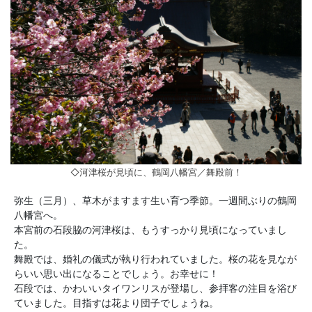
◇河津桜が見頃に、鶴岡八幡宮／舞殿前！
弥生（三月）、草木がますます生い育つ季節。一週間ぶりの鶴岡
八幡宮へ。
本宮前の石段脇の河津桜は、もうすっかり見頃になっていまし
た。
舞殿では、婚礼の儀式が執り行われていました。桜の花を見なが
らいい思い出になることでしょう。お幸せに！
石段では、かわいいタイワンリスが登場し、参拝客の注目を浴び
ていました。目指すは花より団子でしょうね。