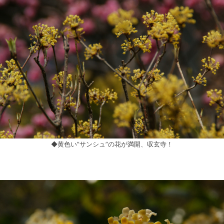
◆黄色い”サンシュ”の花が満開、収玄寺！