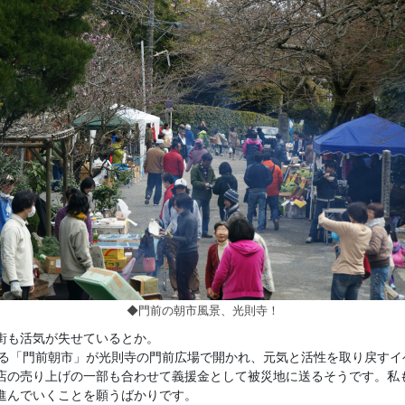
◆門前の朝市風景、光則寺！
街も活気が失せているとか。
による「門前朝市」が光則寺の門前広場で開かれ、元気と活性を取り戻す
店の売り上げの一部も合わせて義援金として被災地に送るそうです。私
進んでいくことを願うばかりです。