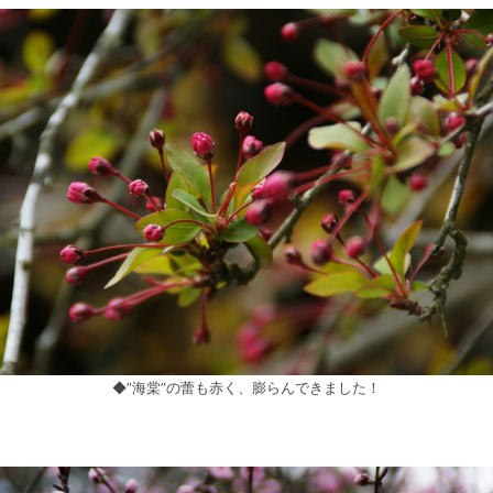
◆”海棠”の蕾も赤く、膨らんできました！