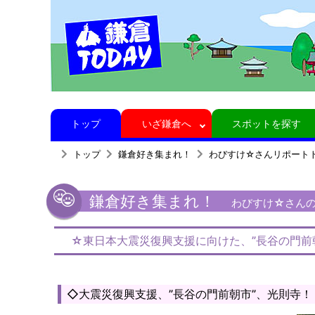
トップ
いざ鎌倉へ
スポットを探す
トップ
鎌倉好き集まれ！
わびすけ☆さんリポート
鎌倉好き集まれ！
わびすけ☆さんの鎌
☆東日本大震災復興支援に向けた、”長谷の門前
◇大震災復興支援、”長谷の門前朝市”、光則寺！