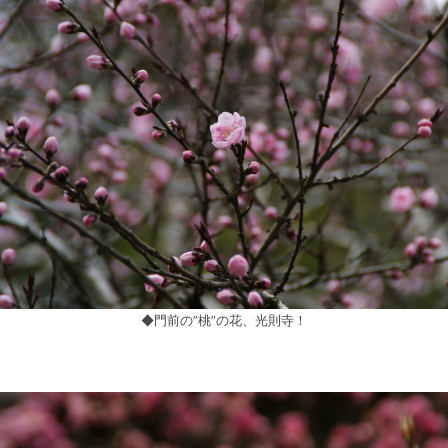
◆門前の”桃”の花、光則寺！