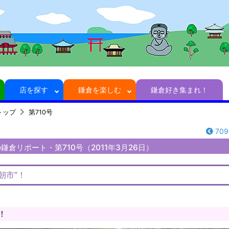
店を探す
鎌倉を楽しむ
鎌倉好き集まれ！
トップ
第710号
70
倉リポート・第710号（2011年3月26日）
朝市”！
！