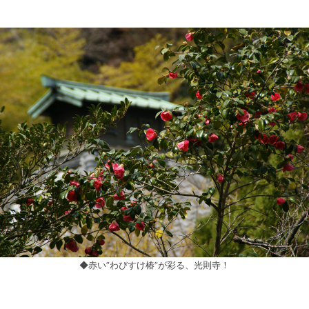
◆赤い”わびすけ椿”が彩る、光則寺！