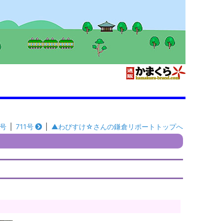
9号
|
711号
|
▲わびすけ☆さんの鎌倉リポートトップへ