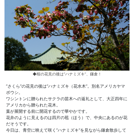
◆桜の花見の後は”ハナミズキ”、鎌倉！
”さくら”の花見の後は”ハナミズキ（花水木”。別名アメリカヤマ
ボウシ。
ワシントンに贈られたサクラの苗木への返礼として、大正四年に
アメリカから贈られた花木。
葉が展開する前に開花するので華やかです。
花弁のように見えるのは四片の苞（ほう）で、中央にあるのが花
だそうです。
今日は、青空に映えて咲く”ハナミズキ”を見ながら鎌倉散歩して