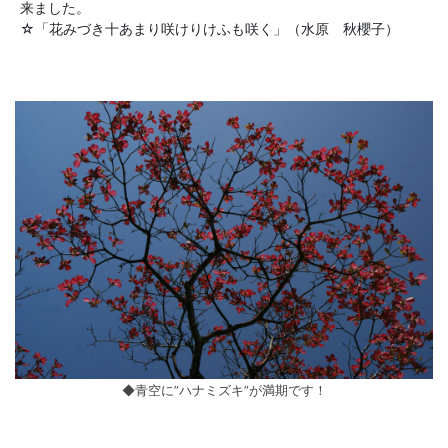
来ました。
☆「花みづき十あまり咲けりけふも咲く」（水原 秋櫻子）
◆青空に”ハナミズキ”が満期です！