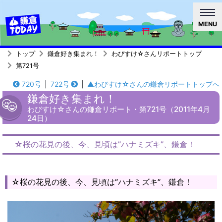
MENU
トップ
鎌倉好き集まれ！
わびすけ☆さんリポートトップ
第721号
720号
|
722号
|
▲わびすけ☆さんの鎌倉リポートトップへ
鎌倉好き集まれ！
わびすけ☆さんの鎌倉リポート・第721号（2011年4月
24日）
☆桜の花見の後、今、見頃は”ハナミズキ”、鎌倉！
☆桜の花見の後、今、見頃は”ハナミズキ”、鎌倉！